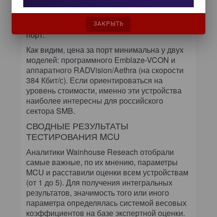
стоимость оборудования. Цены на MCU (для
американского рынка) приведены в
Таблице
2
, там же они указаны в расчете на один
ЗАКРЫТЬ
порт.
Как видим, цена за порт минимальна у двух
моделей: программного Emblaze-VCON и
аппаратного RADVision/Aethra (на скорости
384 Кбит/с). Если ориентироваться на
уровень стоимости, именно эти устройства
наиболее интересны для российского
сектора SMB.
СВОДНЫЕ РЕЗУЛЬТАТЫ
ТЕСТИРОВАНИЯ MCU
Аналитики Wainhouse Reseach отобрали
самые важные, по их мнению, параметры
MCU и расставили оценки всем устройствам
(от 1 до 5). Для получения интегральных
результатов, значимость того или иного
параметра определялась системой весовых
коэффициентов на базе экспертной оценки.