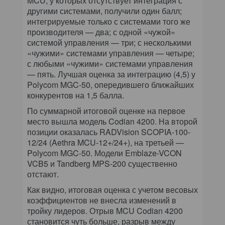
MCU, у которых отсутствует интеграция с
другими системами, получили один балл;
интегрируемые только с системами того же
производителя — два; с одной «чужой»
системой управления — три; с несколькими
«чужими» системами управления — четыре;
с любыми «чужими» системами управления
— пять. Лучшая оценка за интеграцию (4,5) у
Polycom MGC-50, опередившего ближайших
конкурентов на 1,5 балла.
По суммарной итоговой оценке на первое
место вышла модель Codian 4200. На второй
позиции оказалась RADVision SCOPIA-100-
12/24 (Aethra MCU-12+/24+), на третьей —
Polycom MGC-50. Модели Emblaze-VCON
VCB5 и Tandberg MPS-200 существенно
отстают.
Как видно, итоговая оценка с учетом весовых
коэффициентов не внесла изменений в
тройку лидеров. Отрыв MCU Codian 4200
становится чуть больше, разрыв между