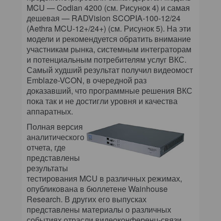
MCU — Codian 4200 (см. Рисунок 4) и самая
дешевая — RADVision SCOPIA-100-12/24
(Aethra MCU-12+/24+) (см. Рисунок 5). На эти
модели и рекомендуется обратить внимание
участникам рынка, системным интеграторам
и потенциальным потребителям услуг ВКС.
Самый худший результат получил видеомост
Emblaze-VCON, в очередной раз
доказавший, что программные решения ВКС
пока так и не достигли уровня и качества
аппаратных.
Полная версия
аналитического
отчета, где
представлены
результаты
тестирования MCU в различных режимах,
опубликована в бюллетене Wainhouse
Research. В других его выпусках
представлены материалы о различных
событиях отрасли видеоконференц-связи,