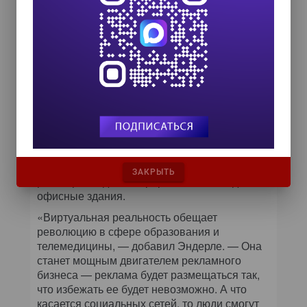
Если говорить о фильмах, концертах и играх,
у вас появляются возможности, равных
которым раньше попросту не было».
В сфере бизнеса благодаря виртуальной
реальности командировки частично можно
было бы заменить телесовещаниями,
создающими иллюзию пребывания с
коллегами или клиентами в одном
помещении. Торговые агенты могли бы с
помощью виртуальной реальности
устраивать для потенциальных клиентов
осмотры в симулированных средах, а
ЗАКРЫТЬ
риелторы — демонстрировать жилые дома и
офисные здания.
«Виртуальная реальность обещает
революцию в сфере образования и
телемедицины, — добавил Эндерле. — Она
станет мощным двигателем рекламного
бизнеса — реклама будет размещаться так,
что избежать ее будет невозможно. А что
касается социальных сетей, то люди смогут