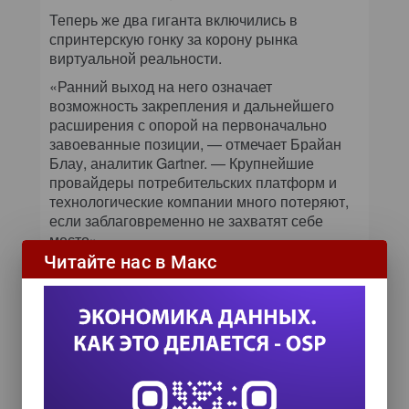
Теперь же два гиганта включились в
спринтерскую гонку за корону рынка
виртуальной реальности.
«Ранний выход на него означает
возможность закрепления и дальнейшего
расширения с опорой на первоначально
завоеванные позиции, — отмечает Брайан
Блау, аналитик Gartner. — Крупнейшие
провайдеры потребительских платформ и
технологические компании много потеряют,
если заблаговременно не захватят себе
место».
Читайте нас в Макс
По мнению некоторых аналитиков, сам
новый рынок будет иметь большое значение.
«Виртуальная реальность — это будущее
развлечений и бизнеса, — уверен Роб
Эндерле, аналитик Enderle Group. — В
виртуальной реальности вы физически
становитесь участником происходящего.