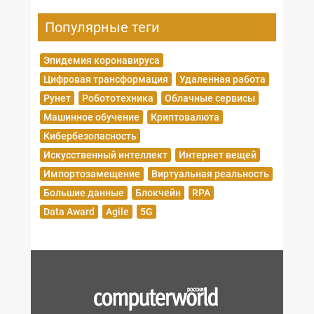
Популярные теги
Эпидемия коронавируса
Цифровая трансформация
Удаленная работа
Рунет
Робототехника
Облачные сервисы
Машинное обучение
Криптовалюта
Кибербезопасность
Искусственный интеллект
Интернет вещей
Импортозамещение
Виртуальная реальность
Большие данные
Блокчейн
RPA
Data Award
Agile
5G