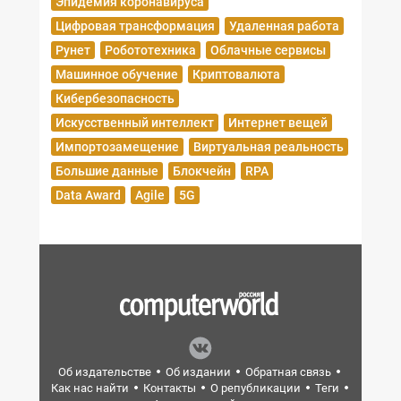
Эпидемия коронавируса
Цифровая трансформация
Удаленная работа
Рунет
Робототехника
Облачные сервисы
Машинное обучение
Криптовалюта
Кибербезопасность
Искусственный интеллект
Интернет вещей
Импортозамещение
Виртуальная реальность
Большие данные
Блокчейн
RPA
Data Award
Agile
5G
Об издательстве
Об издании
Обратная связь
Как нас найти
Контакты
О републикации
Теги