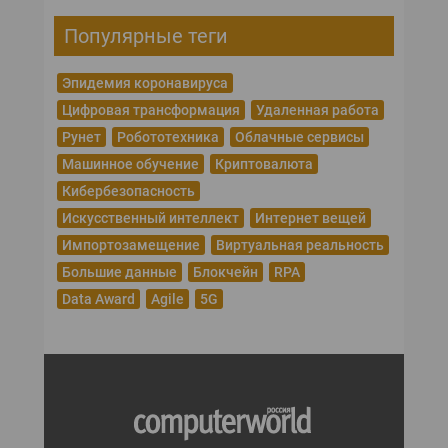
Популярные теги
Эпидемия коронавируса
Цифровая трансформация
Удаленная работа
Рунет
Робототехника
Облачные сервисы
Машинное обучение
Криптовалюта
Кибербезопасность
Искусственный интеллект
Интернет вещей
Импортозамещение
Виртуальная реальность
Большие данные
Блокчейн
RPA
Data Award
Agile
5G