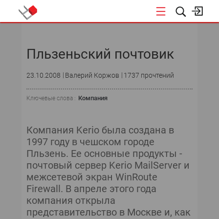
НОВОСТИ
Пльзеньский почтовик
23.10.2008
Валерий Коржов
1737 прочтений
Компания
Ключевые слова :
Компания Kerio была создана в
1997 году в чешском городе
Пльзень. Ее основные продукты -
почтовый сервер Kerio MailServer и
межсетевой экран WinRoute
Firewall. В апреле этого года
компания открыла
представительство в Москве и, как