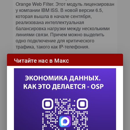
Orange Web Filter. Этот модуль лицензирован
у компании IBM ISS. В новой версии 6.5,
которая вышла в начале сентября,
реализована интеллектуальная
балансировка нагрузки между несколькими
линиями связи. Причем можно выделить
одно подключение для критического
трафика, такого как IP-телефония.
В России Kerio планирует заняться активным
Читайте нас в Макс
развитием партнерской сети — до недавнего
времени компания в России развивалась,
фактически не имея собственной
инфраструктуры. 65% продаж приносит
межсетевой экран, хотя во всем остальном
мире ключевым продуктом является
почтовый сервер. Сейчас у компании шесть
дистрибьюторов и около тысячи партнеров.
Kerio собирается заняться их сертификаций,
для чего в конце лета создала систему
обучения специалистов.
Сертифицированный партнер должен иметь