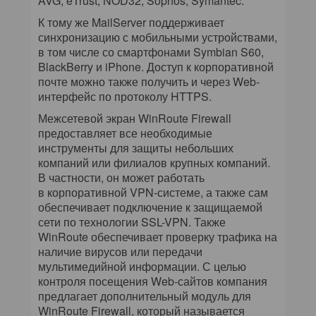
AVG, eTrust, NOD32, Sophos, Symantec.
К тому же MailServer поддерживает
синхронизацию с мобильными устройствами,
в том числе со смартфонами Symbian S60,
BlackBerry и iPhone. Доступ к корпоративной
почте можно также получить и через Web-
интерфейс по протоколу HTTPS.
Межсетевой экран WinRoute Firewall
предоставляет все необходимые
инструменты для защиты небольших
компаний или филиалов крупных компаний.
В частности, он может работать
в корпоративной VPN-системе, а также сам
обеспечивает подключение к защищаемой
сети по технологии SSL-VPN. Также
WinRoute обеспечивает проверку трафика на
наличие вирусов или передачи
мультимедийной информации. С целью
контроля посещения Web-сайтов компания
предлагает дополнительный модуль для
WinRoute Firewall, который называется