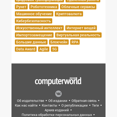
Рунет
Робототехника
Облачные сервисы
Машинное обучение
Криптовалюта
Кибербезопасность
Искусственный интеллект
Интернет вещей
Импортозамещение
Виртуальная реальность
Большие данные
Блокчейн
RPA
Data Award
Agile
5G
Об издательстве
Об издании
Обратная связь
Как нас найти
Контакты
О републикации
Теги
Архив изданий
Политика обработки персональных данных