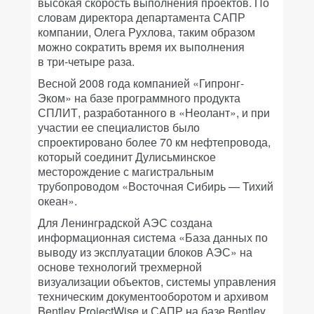
высокая скорость выполнения проектов. По
словам директора департамента САПР
компании, Олега Рухлова, таким образом
можно сократить время их выполнения
в три-четыре раза.
Весной 2008 года компанией «Гипронг-
Эком» на базе программного продукта
СПЛИТ, разработанного в «Неолант», и при
участии ее специалистов было
спроектировано более 70 км нефтепровода,
который соединит Дулисьминское
месторождение с магистральным
трубопроводом «Восточная Сибирь — Тихий
океан».
Для Ленинградской АЭС создана
информационная система «База данных по
выводу из эксплуатации блоков АЭС» на
основе технологий трехмерной
визуализации объектов, системы управления
техническим документооборотом и архивом
Bentley ProjectWise и САПР на базе Bentley