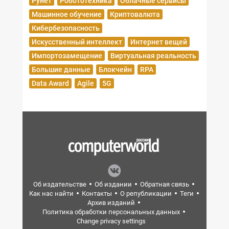
Рунет
Робототехника
Облачные сервисы
Машинное обучение
Криптовалюта
Кибербезопасность
Искусственный интеллект
Интернет вещей
Импортозамещение
Виртуальная реальность
Большие данные
Блокчейн
RPA
Data Award
Agile
5G
Об издательстве
Об издании
Обратная связь
Как нас найти
Контакты
О републикации
Теги
Архив изданий
Политика обработки персональных данных
Change privacy settings