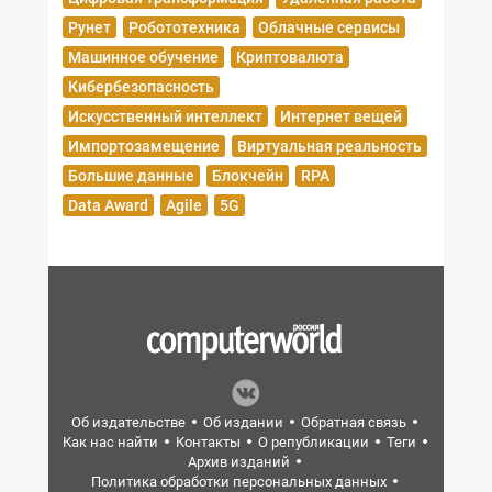
Рунет
Робототехника
Облачные сервисы
Машинное обучение
Криптовалюта
Кибербезопасность
Искусственный интеллект
Интернет вещей
Импортозамещение
Виртуальная реальность
Большие данные
Блокчейн
RPA
Data Award
Agile
5G
Об издательстве
Об издании
Обратная связь
Как нас найти
Контакты
О републикации
Теги
Архив изданий
Политика обработки персональных данных