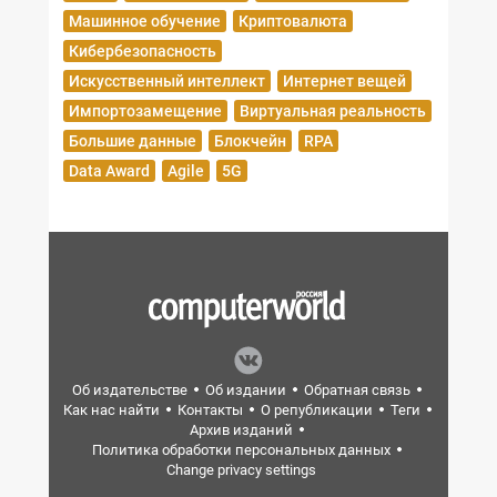
Машинное обучение
Криптовалюта
Кибербезопасность
Искусственный интеллект
Интернет вещей
Импортозамещение
Виртуальная реальность
Большие данные
Блокчейн
RPA
Data Award
Agile
5G
Об издательстве
Об издании
Обратная связь
Как нас найти
Контакты
О републикации
Теги
Архив изданий
Политика обработки персональных данных
Change privacy settings