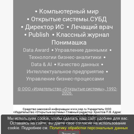
Компьютерный мир
Открытые системы.СУБД
Директор ИС
Лечащий врач
Publish
Классный журнал
Понимашка
Data Award
Управление данными
Технологии бизнес-аналитики
Data & AI
Качество данных
Интеллектуальное предприятие
Управление бизнес-процессами
© ООО «Издательство «Открытые системы», 1992-
2026.
Средство массовой информации www.osp.ru Учредитель: ООО
«Издательство «Открытые системы» Главный редактор: Христов П.В. Адрес
электронной почты редакции: info@osp.ru
Мы используем cookie, чтобы сделать наш сайт удобнее для вас.
Телефон редакции: 7 (499) 703-18-54 Возрастная маркировка: 12+
Свидетельство о регистрации СМИ сетевого издания Эл.№ ФС77-62008 от
Оставаясь на сайте, вы даете свое согласие на использование
05 июня 2015 г. выдано Роскомнадзором.
cookie. Подробнее см.
Политику обработки персональных данных