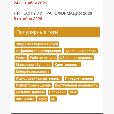
24 сентября 2026
HR TECH + ИИ ТРАНСФОРМАЦИЯ 2026
8 октября 2026
Популярные теги
Эпидемия коронавируса
Цифровая трансформация
Удаленная работа
Рунет
Робототехника
Облачные сервисы
Машинное обучение
Криптовалюта
Кибербезопасность
Искусственный интеллект
Интернет вещей
Импортозамещение
Виртуальная реальность
Большие данные
Блокчейн
RPA
Data Award
Agile
5G