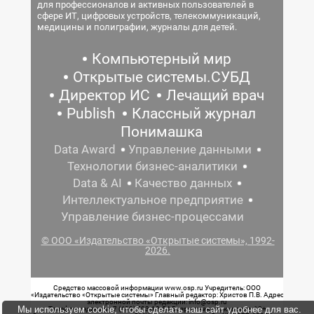
для профессионалов и активных пользователей в
сфере ИТ, цифровых устройств, телекоммуникаций,
медицины и полиграфии, журналы для детей.
Компьютерный мир
Открытые системы.СУБД
Директор ИС
Лечащий врач
Publish
Классный журнал
Понимашка
Data Award
Управление данными
Технологии бизнес-аналитики
Data & AI
Качество данных
Интеллектуальное предприятие
Управление бизнес-процессами
© ООО «Издательство «Открытые системы», 1992-
2026.
Средство массовой информации www.osp.ru Учредитель: ООО
«Издательство «Открытые системы» Главный редактор: Христов П.В. Адрес
электронной почты редакции: info@osp.ru
Мы используем cookie, чтобы сделать наш сайт удобнее для вас.
Телефон редакции: 7 (499) 703-18-54 Возрастная маркировка: 12+