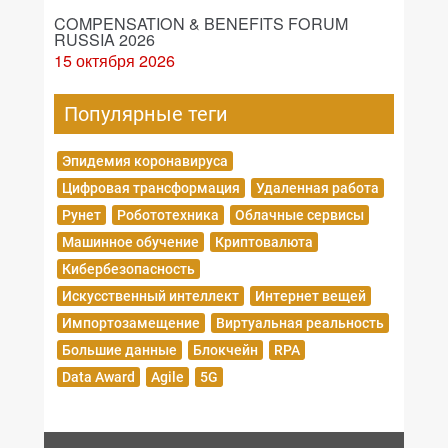
COMPENSATION & BENEFITS FORUM
RUSSIA 2026
15 октября 2026
Популярные теги
Эпидемия коронавируса
Цифровая трансформация
Удаленная работа
Рунет
Робототехника
Облачные сервисы
Машинное обучение
Криптовалюта
Кибербезопасность
Искусственный интеллект
Интернет вещей
Импортозамещение
Виртуальная реальность
Большие данные
Блокчейн
RPA
Data Award
Agile
5G