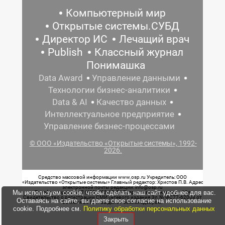
Компьютерный мир
Открытые системы.СУБД
Директор ИС
Лечащий врач
Publish
Классный журнал
Понимашка
Data Award
Управление данными
Технологии бизнес-аналитики
Data & AI
Качество данных
Интеллектуальное предприятие
Управление бизнес-процессами
© ООО «Издательство «Открытые системы», 1992-
2026.
Средство массовой информации www.osp.ru Учредитель: ООО
«Издательство «Открытые системы» Главный редактор: Христов П.В. Адрес
электронной почты редакции: info@osp.ru
Мы используем cookie, чтобы сделать наш сайт удобнее для вас.
Телефон редакции: 7 (499) 703-18-54 Возрастная маркировка: 12+
Свидетельство о регистрации СМИ сетевого издания Эл.№ ФС77-62008 от
Оставаясь на сайте, вы даете свое согласие на использование
05 июня 2015 г. выдано Роскомнадзором.
cookie. Подробнее см.
Политику обработки персональных данных
Закрыть