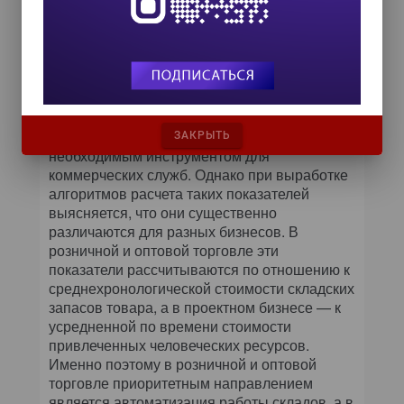
внутренних порталах неявно прописываются
стиль взаимоотношений сотрудников и
подразделений, порядок и формы
отчетности, этические нормы и пр.
Приведу пример. Расчет и управление
возвратом инвестиций является одной из
основных функций управленческого учета и
ЗАКРЫТЬ
необходимым инструментом для
коммерческих служб. Однако при выработке
алгоритмов расчета таких показателей
выясняется, что они существенно
различаются для разных бизнесов. В
розничной и оптовой торговле эти
показатели рассчитываются по отношению к
среднехронологической стоимости складских
запасов товара, а в проектном бизнесе — к
усредненной по времени стоимости
привлеченных человеческих ресурсов.
Именно поэтому в розничной и оптовой
торговле приоритетным направлением
является автоматизация работы складов, а в