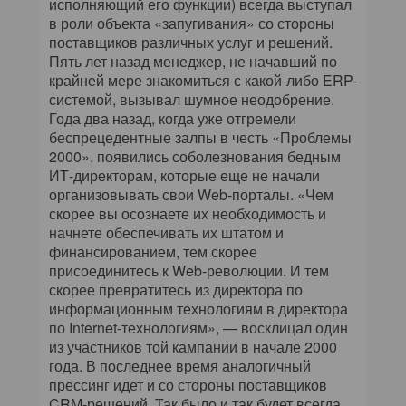
исполняющий его функции) всегда выступал
в роли объекта «запугивания» со стороны
поставщиков различных услуг и решений.
Пять лет назад менеджер, не начавший по
крайней мере знакомиться с какой-либо ERP-
системой, вызывал шумное неодобрение.
Года два назад, когда уже отгремели
беспрецедентные залпы в честь «Проблемы
2000», появились соболезнования бедным
ИТ-директорам, которые еще не начали
организовывать свои Web-порталы. «Чем
скорее вы осознаете их необходимость и
начнете обеспечивать их штатом и
финансированием, тем скорее
присоединитесь к Web-революции. И тем
скорее превратитесь из директора по
информационным технологиям в директора
по Internet-технологиям», — восклицал один
из участников той кампании в начале 2000
года. В последнее время аналогичный
прессинг идет и со стороны поставщиков
CRM-решений. Так было и так будет всегда,