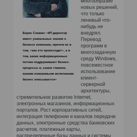
многообразие
новых решений,
что только
ленивый что-
нибудь не
внедрял.
Борис Славин: «ИТ-директор
Перевод
имеет уникальные знания о
программ в
бизнесе компании, причем не в
том, «как это происходит», а в
многозадачную
том, какие информационные
среду Windows,
потоки поддерживают бизнес-
повсеместное
процессы и, самое главное,
использование
какими измеримыми величинами
клиент-
бизнес описывается»
серверной
архитектуры,
стремительное развитие Internet,
электронных магазинов, информационных
порталов. Рост корпоративных сетей,
интеграция телефонии и каналов передачи
данных, электронные средства банковских
расчетов, платежные карты,
распределенные базы данных и системы