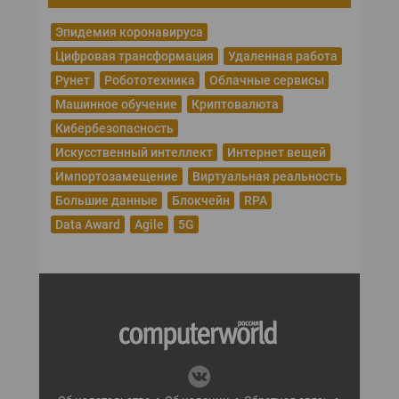
Эпидемия коронавируса
Цифровая трансформация
Удаленная работа
Рунет
Робототехника
Облачные сервисы
Машинное обучение
Криптовалюта
Кибербезопасность
Искусственный интеллект
Интернет вещей
Импортозамещение
Виртуальная реальность
Большие данные
Блокчейн
RPA
Data Award
Agile
5G