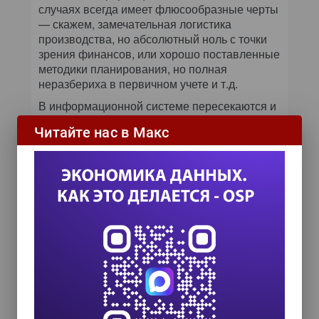
случаях всегда имеет флюсообразные черты
— скажем, замечательная логистика
производства, но абсолютный ноль с точки
зрения финансов, или хорошо поставленные
методики планирования, но полная
неразбериха в первичном учете и т.д.
В информационной системе пересекаются и
сочетаются интересы всех подразделений
Читайте нас в Макс
компании. Потоварный расчет
маржинальной прибыли в торговых фирмах
неотъемлем от складского учета; здесь
пересекаются интересы и работников
склада, и менеджеров по закупке, и
экономистов, а информационная система
является фокусом этих интересов.
Специфика программ лояльности зависит от
того, построен ли бизнес компании на
вторичных продажах или крупных разовых
продажах, — и это тоже находится в сфере
компетентности ИТ-директора. В
автоматизации документооборота и