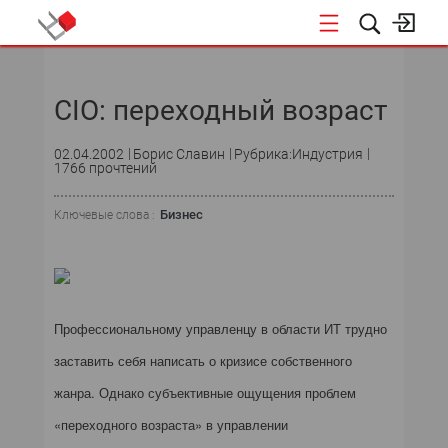
НОВОСТИ
CIO: переходный возраст
02.04.2002
Борис Славин
Рубрика:Индустрия
1766 прочтений
Бизнес
Ключевые слова :
Профессиональному управленцу в области ИТ трудно
заставить себя написать о кризисе собственного
жанра. Однако субъективные ощущения проблем
«переходного возраста» в управлении