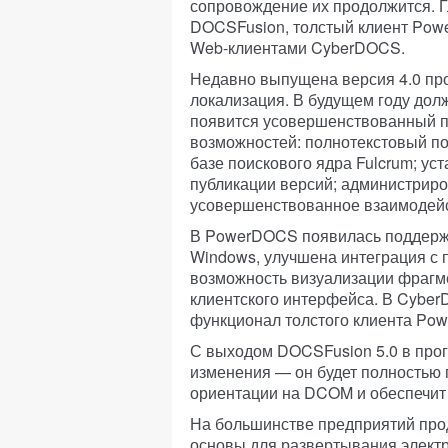
сопровождение их продолжится. Г
DOCSFusion, толстый клиент Pow
Web-клиентами CyberDOCS.
Недавно выпущена версия 4.0 про
локализация. В будущем году долж
появится усовершенствованный п
возможностей: полнотекстовый по
базе поискового ядра Fulcrum; у
публикации версий; администриров
усовершенствованное взаимодейст
В PowerDOCS появилась поддержк
Windows, улучшена интеграция с 
возможность визуализации фрагм
клиентского интерфейса. В Cyber
функционал толстого клиента Po
С выходом DOCSFusion 5.0 в про
изменения — он будет полностью п
ориентации на DCOM и обеспечит
На большинстве предприятий про
основы для развертывания электр