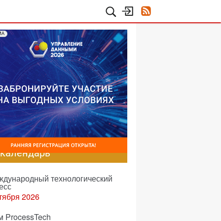
МА
-календарь
еждународный технологический
есс
тября 2026
м ProcessTech