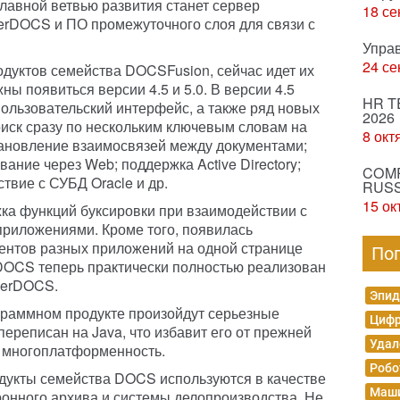
лавной ветвью развития станет сервер
18 се
erDOCS и ПО промежуточного слоя для связи с
Упра
24 се
дуктов семейства DOCSFusion, сейчас идет их
ны появиться версии 4.5 и 5.0. В версии 4.5
HR T
ользовательский интерфейс, а также ряд новых
2026
иск сразу по нескольким ключевым словам на
8 окт
становление взаимосвязей между документами;
ание через Web; поддержка Active Directory;
COMP
вие с СУБД Oracle и др.
RUSS
15 ок
а функций буксировки при взаимодействии с
приложениями. Кроме того, появилась
ентов разных приложений на одной странице
По
DOCS теперь практически полностью реализован
werDOCS.
Эпид
граммном продукте произойдут серьезные
Цифр
ереписан на Java, что избавит его от прежней
Удал
 многоплатформенность.
Робо
дукты семейства DOCS используются в качестве
Маши
онного архива и системы делопроизводства. Не