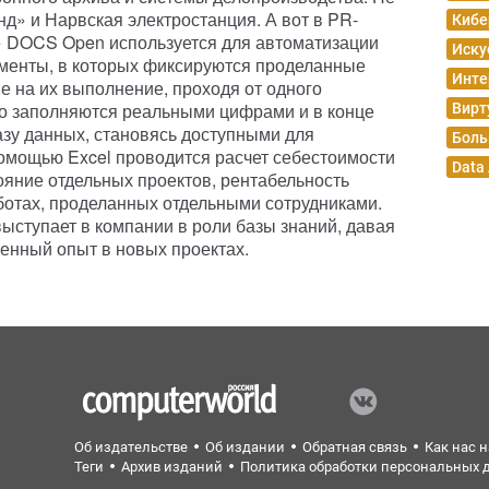
д» и Нарвская электростанция. А вот в PR-
Кибе
» DOCS Open используется для автоматизации
Иску
ументы, в которых фиксируются проделанные
Инте
е на их выполнение, проходя от одного
но заполняются реальными цифрами и в конце
Вирт
азу данных, становясь доступными для
Боль
помощью Excel проводится расчет себестоимости
Data
тояние отдельных проектов, рентабельность
аботах, проделанных отдельными сотрудниками.
ыступает в компании в роли базы знаний, давая
енный опыт в новых проектах.
Об издательстве
Об издании
Обратная связь
Как нас 
Теги
Архив изданий
Политика обработки персональных 