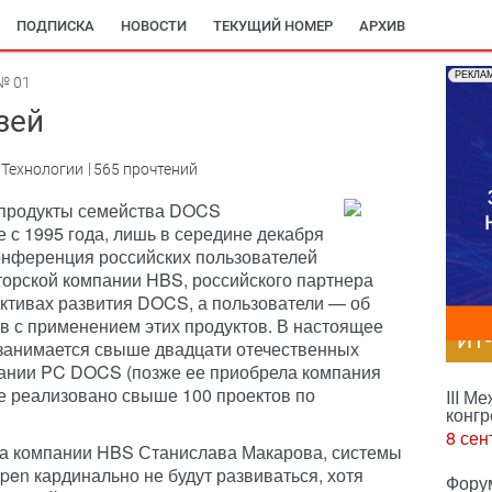
ПОДПИСКА
НОВОСТИ
ТЕКУЩИЙ НОМЕР
АРХИВ
РЕКЛА
№ 01
зей
:Технологии
565 прочтений
 продукты семейства DOCS
 с 1995 года, лишь в середине декабря
конференция российских пользователей
орской компании HBS, российского партнера
ективах развития DOCS, а пользователи — об
в с применением этих продуктов. В настоящее
ИТ
занимается свыше двадцати отечественных
пании PC DOCS (позже ее приобрела компания
е реализовано свыше 100 проектов по
III М
конгр
8 сен
ра компании HBS Станислава Макарова, системы
n кардинально не будут развиваться, хотя
Фору