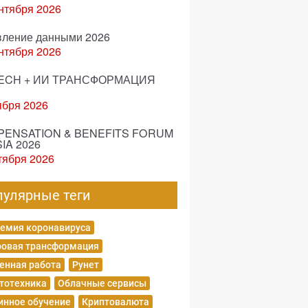
нтября 2026
вление данными 2026
нтября 2026
ECH + ИИ ТРАНСФОРМАЦИЯ
ября 2026
ENSATION & BENEFITS FORUM
IA 2026
тября 2026
пулярные теги
емия коронавируса
овая трансформация
енная работа
Рунет
тотехника
Облачные сервисы
нное обучение
Криптовалюта