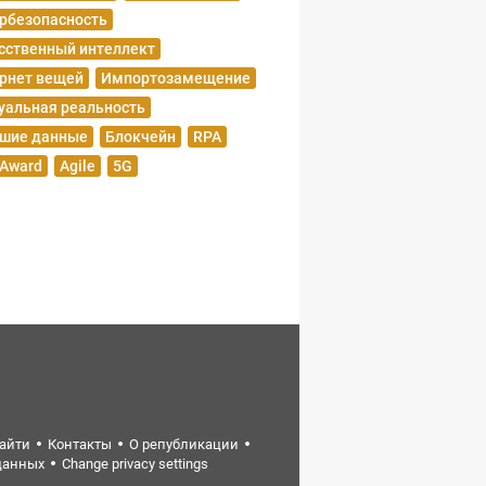
рбезопасность
сственный интеллект
рнет вещей
Импортозамещение
уальная реальность
шие данные
Блокчейн
RPA
 Award
Agile
5G
найти
Контакты
О републикации
данных
Change privacy settings