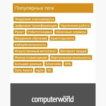
Популярные теги
Эпидемия коронавируса
Цифровая трансформация
Удаленная работа
Рунет
Робототехника
Облачные сервисы
Машинное обучение
Криптовалюта
Кибербезопасность
Искусственный интеллект
Интернет вещей
Импортозамещение
Виртуальная реальность
Большие данные
Блокчейн
RPA
Data Award
Agile
5G