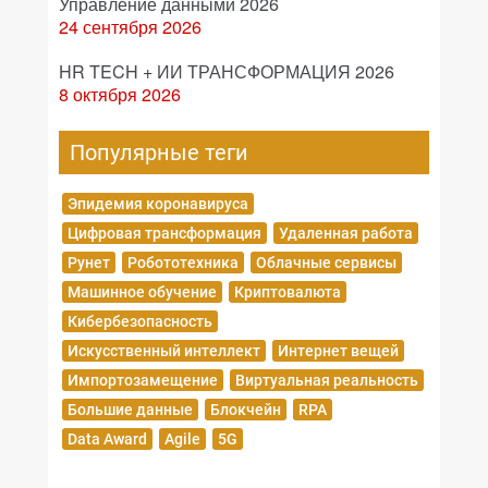
Управление данными 2026
24 сентября 2026
HR TECH + ИИ ТРАНСФОРМАЦИЯ 2026
8 октября 2026
Популярные теги
Эпидемия коронавируса
Цифровая трансформация
Удаленная работа
Рунет
Робототехника
Облачные сервисы
Машинное обучение
Криптовалюта
Кибербезопасность
Искусственный интеллект
Интернет вещей
Импортозамещение
Виртуальная реальность
Большие данные
Блокчейн
RPA
Data Award
Agile
5G