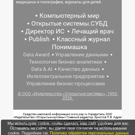
медицины и полиграфии, журналы для детей.
Компьютерный мир
Открытые системы.СУБД
Директор ИС
Лечащий врач
Publish
Классный журнал
Понимашка
Data Award
Управление данными
Технологии бизнес-аналитики
Data & AI
Качество данных
Интеллектуальное предприятие
Управление бизнес-процессами
© ООО «Издательство «Открытые системы», 1992-
2026.
Средство массовой информации www.osp.ru Учредитель: ООО
«Издательство «Открытые системы» Главный редактор: Христов П.В. Адрес
электронной почты редакции: info@osp.ru
Мы используем cookie, чтобы сделать наш сайт удобнее для вас.
Телефон редакции: 7 (499) 703-18-54 Возрастная маркировка: 12+
Свидетельство о регистрации СМИ сетевого издания Эл.№ ФС77-62008 от
Оставаясь на сайте, вы даете свое согласие на использование
05 июня 2015 г. выдано Роскомнадзором.
cookie. Подробнее см.
Политику обработки персональных данных