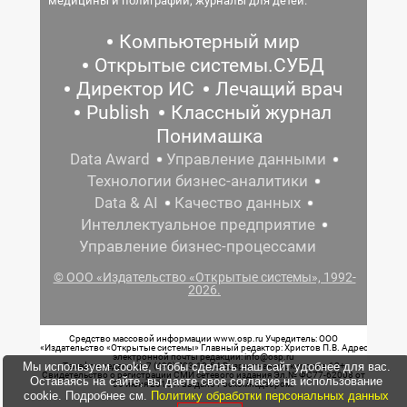
медицины и полиграфии, журналы для детей.
Компьютерный мир
Открытые системы.СУБД
Директор ИС
Лечащий врач
Publish
Классный журнал
Понимашка
Data Award
Управление данными
Технологии бизнес-аналитики
Data & AI
Качество данных
Интеллектуальное предприятие
Управление бизнес-процессами
© ООО «Издательство «Открытые системы», 1992-
2026.
Средство массовой информации www.osp.ru Учредитель: ООО
«Издательство «Открытые системы» Главный редактор: Христов П.В. Адрес
электронной почты редакции: info@osp.ru
Мы используем cookie, чтобы сделать наш сайт удобнее для вас.
Телефон редакции: 7 (499) 703-18-54 Возрастная маркировка: 12+
Свидетельство о регистрации СМИ сетевого издания Эл.№ ФС77-62008 от
Оставаясь на сайте, вы даете свое согласие на использование
05 июня 2015 г. выдано Роскомнадзором.
cookie. Подробнее см.
Политику обработки персональных данных