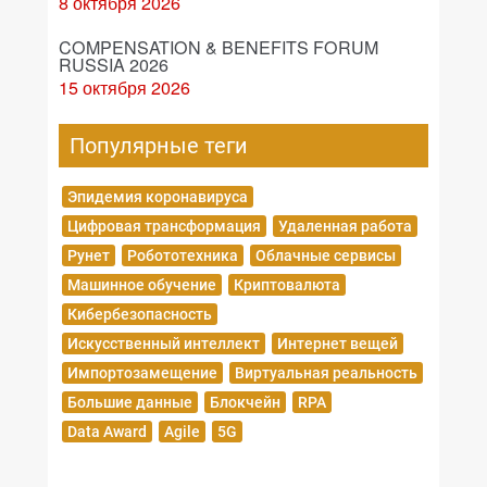
8 октября 2026
COMPENSATION & BENEFITS FORUM
RUSSIA 2026
15 октября 2026
Популярные теги
Эпидемия коронавируса
Цифровая трансформация
Удаленная работа
Рунет
Робототехника
Облачные сервисы
Машинное обучение
Криптовалюта
Кибербезопасность
Искусственный интеллект
Интернет вещей
Импортозамещение
Виртуальная реальность
Большие данные
Блокчейн
RPA
Data Award
Agile
5G