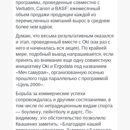
программы, проведенные совместно с
Verbatim, Canon и BASF: ежемесячный
объем продажи продукции каждой из
перечисленных компаний вырос в среднем
более чем вдвое.
Думаю, что весьма результативным оказался
и этап, проведенный вместе с Oki (как раз с
него и начиналась вся акция). По крайней
мере, подобный вывод напрашивается, если
принять во внимание еще одну совместную
инициативу Oki и Ergodata под названием
«Меч самурая», организованную осенью
прошлого года параллельно с программой
«Цель 2000».
Борьба за коммерческие успехи
сопровождалась и другими состязаниями, в
том числе по нетрадиционным видам спорта
— боулингу, пейнтболу и дартс. По-
видимому, это обстоятельство позволило
Квашенко заметить: «Благодаря нашей
программе укрепилось ?здоровье? отрасли: