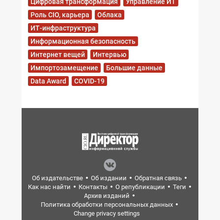
Цифровая трансформация
Управление ИТ
Роль CIO, карьера
Облака
ИТ-инфраструктура
Информационная безопасность
Интернет вещей
Интервью
Импортозамещение
Большие данные
Data Award
COVID-19
Об издательстве
Об издании
Обратная связь
Как нас найти
Контакты
О републикации
Теги
Архив изданий
Политика обработки персональных данных
Change privacy settings