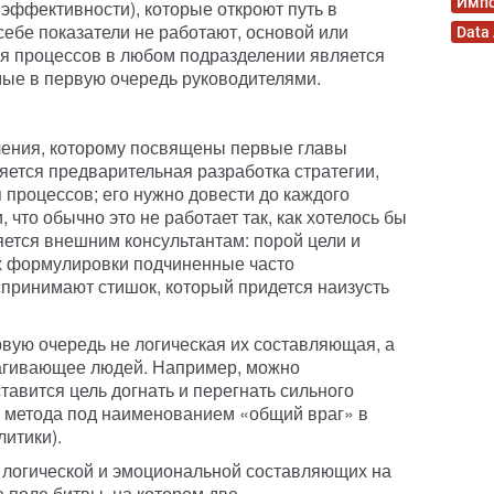
Имп
 эффективности), которые откроют путь в
себе показатели не работают, основой или
Data
я процессов в любом подразделении является
мые в первую очередь руководителями.
ения, которому посвящены первые главы
ляется предварительная разработка стратегии,
 процессов; его нужно довести до каждого
 что обычно это не работает так, как хотелось бы
яется внешним консультантам: порой цели и
их формулировки подчиненные часто
спринимают стишок, который придется наизусть
рвую очередь не логическая их составляющая, а
агивающее людей. Например, можно
ставится цель догнать и перегнать сильного
о метода под наименованием «общий враг» в
итики).
 логической и эмоциональной составляющих на
 поле битвы, на котором две