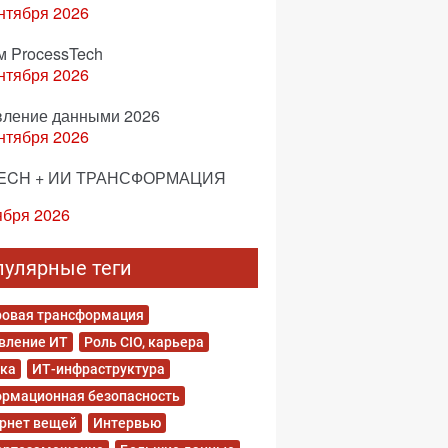
нтября 2026
м ProcessTech
нтября 2026
вление данными 2026
нтября 2026
ECH + ИИ ТРАНСФОРМАЦИЯ
ября 2026
пулярные теги
овая трансформация
вление ИТ
Роль CIO, карьера
ка
ИТ-инфраструктура
рмационная безопасность
рнет вещей
Интервью