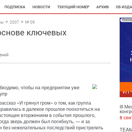
ПОДПИСКА
НОВОСТИ
ТЕКУЩИЙ НОМЕР
АРХИВ
ОБ ИЗД
РЕКЛА
бы
2007
№ 09
основе ключевых
ений
бходимо, чтобы на предприятии уже
ИТ
 упр
ассказ «И грянул гром» о том, как группа
III М
равилась в далекое прошлое поохотиться на
конгр
астоящее вторжением в события прошлого,
8 сен
гда зверь должен был погибнуть, — и за
ли без нежелательных последствий пристрелить
TEAM