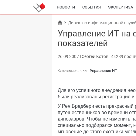
НОВОСТИ
СОБЫТИЯ
ЭКСПЕРТИЗА
Директор информационной служ
Управление ИТ на 
показателей
26.09.2007
Сергей Котов
44289 прочт
Управление ИТ
Ключевые слова :
Для его успешного внедрения нео
были реализованы регистрация и
У Рея Бредбери есть прекрасный р
путешественников во времени отп
динозавров. Чтобы не изменить н
специально подбирался момент, ко
мгновение до этого охотники мог