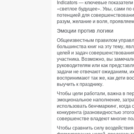
Indicators — ключевые показатели
«светлое будущее». Увы, сами по 
потенцией для совершенствовани
разум, желание и воля, проявляе
Эмоции против логики
Общеизвестным правилом управл
большинства книг на эту тему, яв
целей и задач совершенствования
участника. Возможно, вы замечали,
руководителям или как представл
задачи не отвечают ожиданиям, 
воспринимают так же, как дети во
выучить к празднику.
Чтобы цели работали, важна в пе
эмоциональное наполнение, затр
использовать бенчмаркинг, когда 
конкурента (разновидностью этог
совершенстве владеют многие пол
Чтобы сравнить силу воздействия
формирование целей, представьте