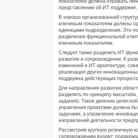
показателей должна отражать либ
представлению об ИТ-поддержке,
В хорошо организованной структу
ключевым показателям должны од
единицами подразделения. Это п
разделения функциональной ответ
ключевым показателям.
Следует также разделить ИТ-функ
развитие и сопровождение. К раз
изменений в ИТ-архитектуре, сов
реализация других инновационных
поддержка действующих процессо
Для направления развития облас
разделить по принципу масштаба, 
задания). Такое деление целесоо
управления проектами должна бы
задачами, а управление инновац
направлений деятельности предп
Рассмотрим крупную розничную к
сопровождению входят: поддержка