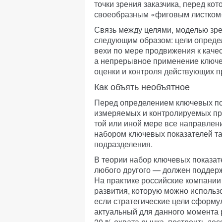
точки зрения заказчика, перед ко
своеобразным «фиговым листком
Связь между целями, моделью зр
следующим образом: цели опреде
вехи по мере продвижения к каче
а непрерывное применение ключе
оценки и контроля действующих пр
Как объять необъятное
Перед определением ключевых по
измеряемых и контролируемых про
той или иной мере все направлен
набором ключевых показателей та
подразделения.
В теории набор ключевых показате
любого другого — должен поддер
На практике российские компании
развития, которую можно использ
если стратегические цели сформу
актуальный для данного момента 
20 % охвата рынка, построить дес