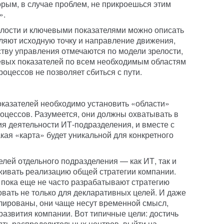
торым, в случае проблем, не прикроешься этим
».
елости и ключевыми показателями можно описать
ляют исходную точку и направление движения,
ству управления отмечаются по модели зрелости,
вых показателей по всем необходимым областям
оцессов не позволяет сбиться с пути.
казателей необходимо установить «области»
цессов. Разумеется, они должны охватывать в
ия деятельности ИТ-подразделения, и вместе с
кая «карта» будет уникальной для конкретного
лей отдельного подразделения — как ИТ, так и
живать реализацию общей стратегии компании.
 пока еще не часто разрабатывают стратегию
овать не только для декларативных целей. И даже
лированы, они чаще несут временной смысл,
развития компании. Вот типичные цели: достичь
ять распределительных центров, выйти на