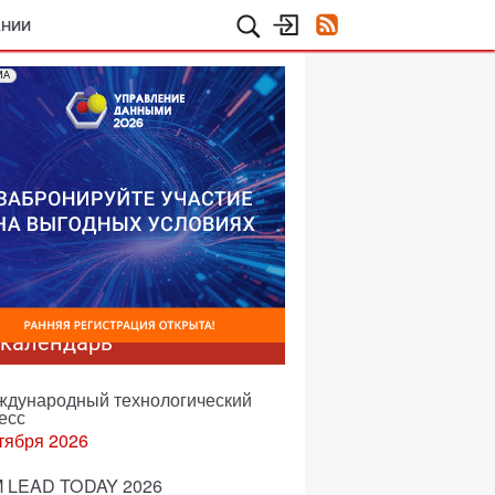
АНИИ
МА
-календарь
еждународный технологический
есс
тября 2026
 LEAD TODAY 2026