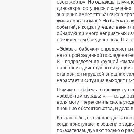
свою жертву. Но однажды случило
динозавра, оступился и случайно 
значение имеет эта бабочка в ср
живых организмов? Но бабочка ок
событий, и когда путешественник
обнаружили много неприятных изм
президентом Соединенных Штатов 
«Эффект бабочки» определяет сит
некоторой заданной последовател
ИТ-подразделения крупной компан
принципу «действуй по ситуации»
становится игрушкой внешних сил
нарастает и ситуация выходит из-
Помимо «эффекта бабочки» сущес
«эффектом муравья», — когда раз
воля могут переломить сколь уго
внешние обстоятельства, и дела в
Казалось бы, сказанное достаточно
когда приступают к решению зад
показателям, думают только о ра