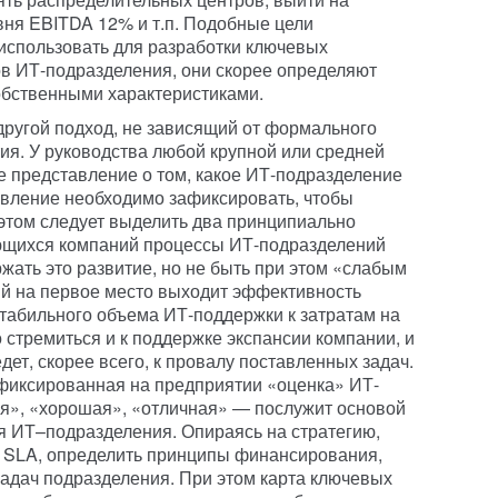
вня EBITDA 12% и т.п. Подобные цели
использовать для разработки ключевых
в ИТ-подразделения, они скорее определяют
обственными характеристиками.
другой подход, не зависящий от формального
ия. У руководства любой крупной или средней
е представление о том, какое ИТ-подразделение
авление необходимо зафиксировать, чтобы
этом следует выделить два принципиально
ющихся компаний процессы ИТ-подразделений
жать это развитие, но не быть при этом «слабым
ий на первое место выходит эффективность
табильного объема ИТ-поддержки к затратам на
стремиться и к поддержке экспансии компании, и
ет, скорее всего, к провалу поставленных задач.
фиксированная на предприятии «оценка» ИТ-
я», «хорошая», «отличная» — послужит основой
ия ИТ–подразделения. Опираясь на стратегию,
 SLA, определить принципы финансирования,
адач подразделения. При этом карта ключевых