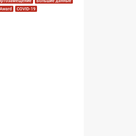
ортозамещение
Большие данные
 Award
COVID-19