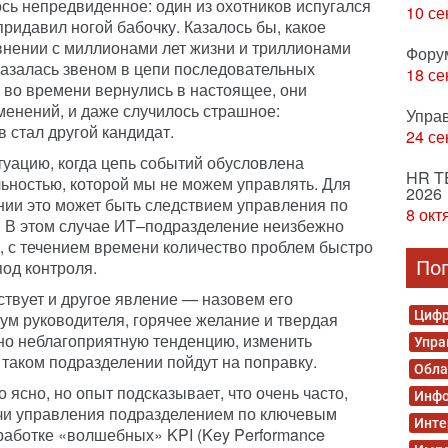
сь непредвиденное: один из охотников испугался
10 се
придавил ногой бабочку. Казалось бы, какое
авнении с миллионами лет жизни и триллионами
Фору
азалась звеном в цепи последовательных
18 се
и во времени вернулись в настоящее, они
енений, и даже случилось страшное:
Упра
стал другой кандидат.
24 се
уацию, когда цепь событий обусловлена
HR T
ьностью, которой мы не можем управлять. Для
2026
ии это может быть следствием управления по
8 окт
. В этом случае ИТ–подразделение неизбежно
, с течением времени количество проблем быстро
под контроля.
По
твует и другое явление — назовем его
Цифр
ум руководителя, горячее желание и твердая
дно неблагоприятную тенденцию, изменить
Упра
 таком подразделении пойдут на поправку.
Обла
 ясно, но опыт подсказывает, что очень часто,
Инфо
ачи управления подразделением по ключевым
Инте
зработке «волшебных» KPI (Key Performance