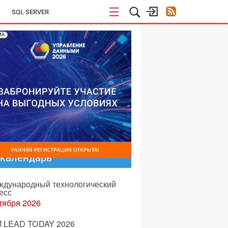
SQL SERVER
МА
-календарь
еждународный технологический
есс
тября 2026
 LEAD TODAY 2026