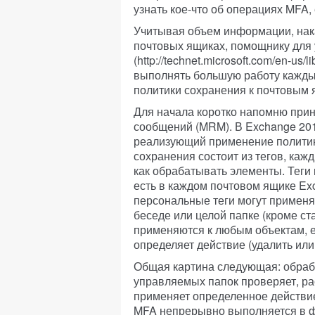
узнать кое-что об операциях MFA,
Учитывая объем информации, на
почтовых ящиках, помощнику для
(http://technet.microsoft.com/en-us
выполнять большую работу каждый
политики сохранения к почтовым 
Для начала коротко напомню при
сообщений (MRM). В Exchange 201
реализующий применение политик
сохранения состоит из тегов, каж
как обрабатывать элементы. Теги 
есть в каждом почтовом ящике Ex
персональные теги могут применя
беседе или целой папке (кроме ст
применяются к любым объектам, е
определяет действие (удалить или
Общая картина следующая: обраб
управляемых папок проверяет, ра
применяет определенное действие
MFA непрерывно выполняется в 