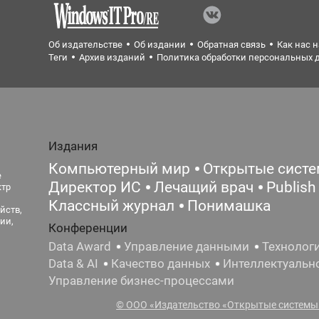
Об издательстве
Об издании
Обратная связь
Как нас 
Теги
Архив изданий
Политика обработки персональных 
Издания
Компьютерный мир
Открытые сист
е
Директор ИС
Лечащий врач
Publish
ктр
Классный журнал
Понимашка
йств,
ии,
Конференции
Data Award
Управление данными
Технолог
Data & AI
Качество данных
Интеллектуальн
Управление бизнес-процессами
© ООО «Издательство «Открытые системы»