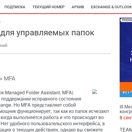
ПОДПИСКА
ТЕКУЩИЙ НОМЕР
АРХИВ
EXCHANGE & OUTLOOK
РЕКЛА
3
 для управляемых папок
ений
» MFA
ИТ
 Managed Folder Assistant, MFA)
в поддержании исправного состояния
ange. Но MFA представляет собой
III М
мощник функционирует, так как из папок исчезают
конгр
 когда выполняется работа и что происходит во
8 сен
Нет удобного пользовательского интерфейса, в
ция о текущих действиях, однако вы сможете
TEAM