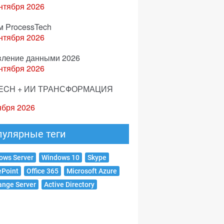
нтября 2026
м ProcessTech
нтября 2026
вление данными 2026
нтября 2026
ECH + ИИ ТРАНСФОРМАЦИЯ
ября 2026
пулярные теги
ows Server
Windows 10
Skype
ePoint
Office 365
Microsoft Azure
ange Server
Active Directory