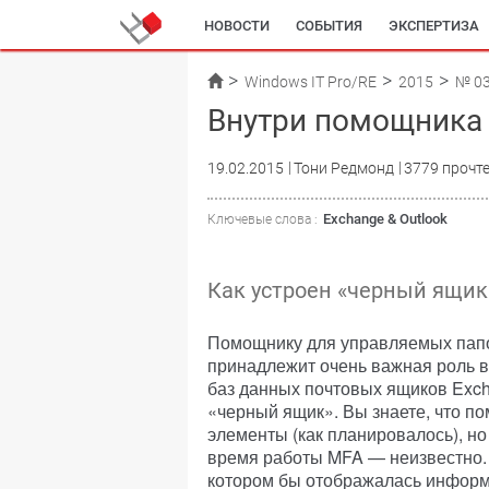
НОВОСТИ
СОБЫТИЯ
ЭКСПЕРТИЗА
Windows IT Pro/RE
2015
№ 0
Внутри помощника
19.02.2015
Тони Редмонд
3779 прочт
Exchange & Outlook
Ключевые слова :
Как устроен «черный ящик
Помощнику для управляемых папок
принадлежит очень важная роль 
баз данных почтовых ящиков Exch
«черный ящик». Вы знаете, что по
элементы (как планировалось), но
время работы MFA — неизвестно. 
котором бы отображалась информа