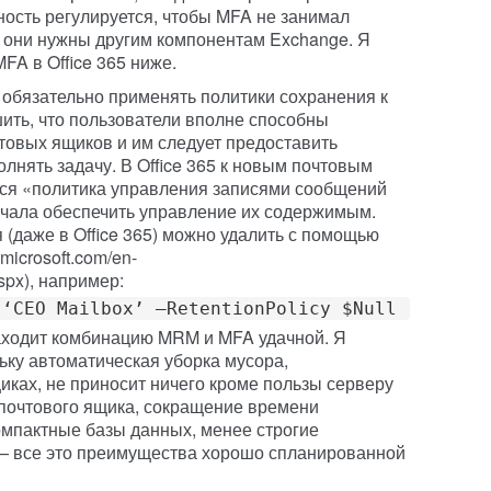
ность регулируется, чтобы MFA не занимал
 они нужны другим компонентам Exchange. Я
FA в Office 365 ниже.
обязательно применять политики сохранения к
ить, что пользователи вполне способны
товых ящиков и им следует предоставить
лнять задачу. В Office 365 к новым почтовым
ся «политика управления записями сообщений
ачала обеспечить управление их содержимым.
(даже в Office 365) можно удалить с помощью
.microsoft.com/en-
spx), например:
 ‘CEO Mailbox’ –RetentionPolicy $Null
ходит комбинацию MRM и MFA удачной. Я
льку автоматическая уборка мусора,
ках, не приносит ничего кроме пользы серверу
почтового ящика, сокращение времени
омпактные базы данных, менее строгие
— все это преимущества хорошо спланированной