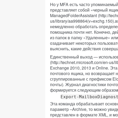
Но у MFA есть часто упоминаемый
представляет собой «черный ящик
ManagedFolderAssistant (http://tech
us/library/aa998864(v=exchg.150)
немедленно обработать определе
помощника почти нет. Конечно, д
из папок в папку «Удаленные» ил
озадачивает некоторых пользовате
выяснить, какие действия соверш
Единственный выход — использова
(http://technet.microsoft.com/en-us
Exchange 2010, 2013 и Online. Эт
почтового ящика, но возвращает 
сгруппированные с префиксом Elc*
почты). Журнал диагностики почт
формируется следующим образом
Export-MailboxDiagnos
Эта команда обрабатывает основн
параметр –Archive, то можно увид
представлен в формате XML, и мо