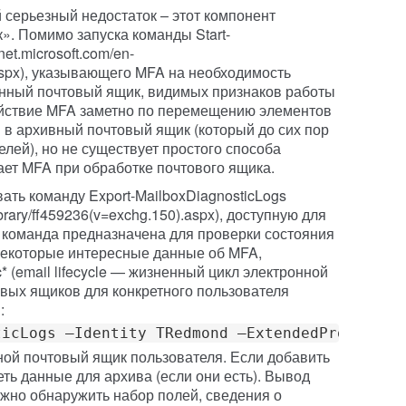
 серьезный недостаток – этот компонент
». Помимо запуска команды Start-
net.microsoft.com/en-
.aspx), указывающего MFA на необходимость
нный почтовый ящик, видимых признаков работы
ействие MFA заметно по перемещению элементов
и в архивный почтовый ящик (который до сих пор
лей), но не существует простого способа
ает MFA при обработке почтового ящика.
ть команду Export-MailboxDiagnosticLogs
/library/ff459236(v=exchg.150).aspx), доступную для
а команда предназначена для проверки состояния
некоторые интересные данные об MFA,
 (email lifecycle — жизненный цикл электронной
овых ящиков для конкретного пользователя
:
ticLogs –Identity TRedmond –ExtendedPropertie
ой почтовый ящик пользователя. Если добавить
еть данные для архива (если они есть). Вывод
жно обнаружить набор полей, сведения о