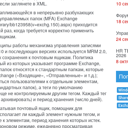
 если заглянете в XML.
10 се
капливающейся в непрерывно разбухающих
Фору
 управляемых папок (MFA) Exchange
18 се
/library/bb123958(v=exchg.150).aspx) приходится
 раз, когда требуется корректно применить
Упра
ящикам.
24 се
нципы работы механизма управления записями
HR T
0 и последующих версиях используется MRM 2.0,
2026
 сохранения к почтовым ящикам. Политика
8 окт
дый из которых указывает программе Exchange,
папок относятся к стандартным папкам, которые
change («Входящие», «Отправленные» и т.д.);
По
ться пользователями к отдельным элементам,
андартных папок), а теги по умолчанию
Wind
ще не контролируемым другим тегом. Каждый тег
Shar
 архивировать) и период хранения (число дней).
Exch
атывая почтовый ящик, помощник для
сполагает ли каждый элемент нужным тегом, и
 к элементам, период хранения которых истек.
фоновом режиме, ежедневно просматривая