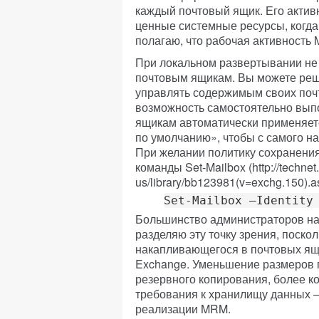
каждый почтовый ящик. Его актив
ценные системные ресурсы, когда
полагаю, что рабочая активность M
При локальном развертывании не 
почтовым ящикам. Вы можете реш
управлять содержимым своих поч
возможность самостоятельно выпо
ящикам автоматически применяет
по умолчанию», чтобы с самого н
При желании политику сохранения 
команды Set-Mailbox (http://technet
us/library/bb123981(v=exchg.150).a
Set-Mailbox –Identity
Большинство администраторов на
разделяю эту точку зрения, поско
накапливающегося в почтовых ящи
Exchange. Уменьшение размеров 
резервного копирования, более к
требования к хранилищу данных 
реализации MRM.