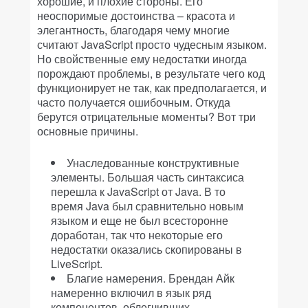
хорошие, и плохие стороны. Его
неоспоримые достоинства – красота и
элегантность, благодаря чему многие
считают JavaScript просто чудесным языком.
Но свойственные ему недостатки иногда
порождают проблемы, в результате чего код
функционирует не так, как предполагается, и
часто получается ошибочным. Откуда
берутся отрицательные моменты? Вот три
основные причины.
Унаследованные конструктивные
элементы. Большая часть синтаксиса
перешла к JavaScript от Java. В то
время Java был сравнительно новым
языком и еще не был всесторонне
доработан, так что некоторые его
недостатки оказались скопированы в
LiveScript.
Благие намерения. Брендан Айк
намеренно включил в язык ряд
компонентов, облегчивших