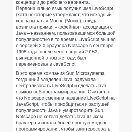
концепции до рабочего варианта.
Первоначально язык получил имя LiveScript
(хотя некоторые утверждают, что исходный
код назывался Mocha (Мокко), откуда
возникла прямая «кофейная» ассоциация с
Java – названием, пользовавшимся большой
популярностью в то время). LiveScript вышел
с версией 2.0 браузера Netscape в сентябре
1995 года, после чего в версии 2.0B3,
выпущенной в том же году, был
переименован в JavaScript.
В это время компания Sun Microsystems,
тогдашний владелец Java, задумала
нейтрализовать LiveScript и сделать Java
языком веб-программирования. Считается,
что Netscape сменила название LiveScript на
JavaScript, чтобы приобщиться к растущей
популярности Java и умиротворить Sun.
Netscape не хотела делать Java языком
браузера и искала более простую модель
программирования, чтобы заинтересовать