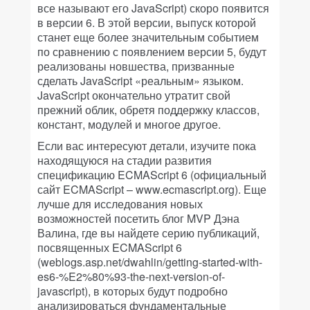
все называют его JavaScript) скоро появится
в версии 6. В этой версии, выпуск которой
станет еще более значительным событием
по сравнению с появлением версии 5, будут
реализованы новшества, призванные
сделать JavaScript «реальным» языком.
JavaScript окончательно утратит свой
прежний облик, обретя поддержку классов,
констант, модулей и многое другое.
Если вас интересуют детали, изучите пока
находящуюся на стадии развития
спецификацию ECMAScript 6 (официальный
сайт ECMAScript – www.ecmascript.org). Еще
лучше для исследования новых
возможностей посетить блог MVP Дэна
Валина, где вы найдете серию публикаций,
посвященных ECMAScript 6
(weblogs.asp.net/dwahlin/getting-started-with-
es6-%E2%80%93-the-next-version-of-
javascript), в которых будут подробно
анализироваться фундаментальные