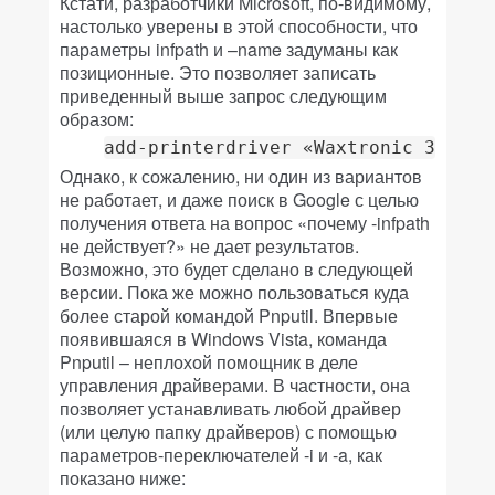
Кстати, разработчики Microsoft, по-видимому,
настолько уверены в этой способности, что
параметры infpath и –name задуманы как
позиционные. Это позволяет записать
приведенный выше запрос следующим
образом:
add-printerdriver «Waxtronic 320» «
Однако, к сожалению, ни один из вариантов
не работает, и даже поиск в Google с целью
получения ответа на вопрос «почему -infpath
не действует?» не дает результатов.
Возможно, это будет сделано в следующей
версии. Пока же можно пользоваться куда
более старой командой Pnputil. Впервые
появившаяся в Windows Vista, команда
Pnputil – неплохой помощник в деле
управления драйверами. В частности, она
позволяет устанавливать любой драйвер
(или целую папку драйверов) с помощью
параметров-переключателей -i и -a, как
показано ниже: