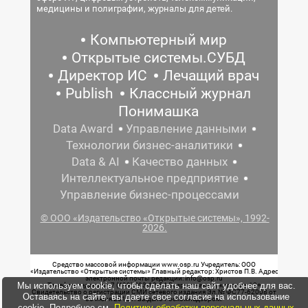
медицины и полиграфии, журналы для детей.
Компьютерный мир
Открытые системы.СУБД
Директор ИС
Лечащий врач
Publish
Классный журнал
Понимашка
Data Award
Управление данными
Технологии бизнес-аналитики
Data & AI
Качество данных
Интеллектуальное предприятие
Управление бизнес-процессами
© ООО «Издательство «Открытые системы», 1992-
2026.
Средство массовой информации www.osp.ru Учредитель: ООО
«Издательство «Открытые системы» Главный редактор: Христов П.В. Адрес
электронной почты редакции: info@osp.ru
Мы используем cookie, чтобы сделать наш сайт удобнее для вас.
Телефон редакции: 7 (499) 703-18-54 Возрастная маркировка: 12+
Свидетельство о регистрации СМИ сетевого издания Эл.№ ФС77-62008 от
Оставаясь на сайте, вы даете свое согласие на использование
05 июня 2015 г. выдано Роскомнадзором.
cookie. Подробнее см.
Политику обработки персональных данных