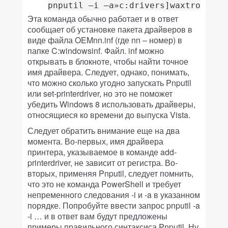
pnputil –i –a»c:drivers]waxtronicwi
Эта команда обычно работает и в ответ
сообщает об установке пакета драйверов в
виде файла OEMnn.inf (где nn – номер) в
папке C:windowsinf. Файл. inf можно
открывать в блокноте, чтобы найти точное
имя драйвера. Следует, однако, понимать,
что можно сколько угодно запускать Pnputil
или set-printerdriver, но это не поможет
убедить Windows 8 использовать драйверы,
относящиеся ко времени до выпуска Vista.
Следует обратить внимание еще на два
момента. Во-первых, имя драйвера
принтера, указываемое в команде add-
printerdriver, не зависит от регистра. Во-
вторых, применяя Pnputil, следует помнить,
что это не команда PowerShell и требует
непременного следования -i и -a в указанном
порядке. Попробуйте ввести запрос pnputil -a
-i … и в ответ вам будут предложены
примеры правильного синтаксиса Pnputil. Ну