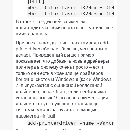
[DELL]

«Dell Color Laser 1320c» = DLHSNZP1
«Dell Color Laser 1320c» = DLHSNZP1
В строке, следующей за именем
производителя, обычно указано «магическое
имя» драйвера.
При всех своих достоинствах команда add-
printerdriver обещает больше, чем реально
делает. Приведенный выше пример
показывает, что добавить новые драйверы
принтера в систему очень просто – если
только они есть в хранилище драйверов.
Конечно, системы Windows 8 (как и Windows
7) выпускаются с обширной коллекцией
драйверов, но как быть, если необходима
установка новых? Согласно документации,
драйвер, отсутствующий в хранилище
системы, можно загрузить с помощью
параметра –infpath:
add-printerdriver -name «Waxtronic 