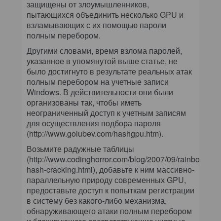
защищены от злоумышленников,
пытающихся объединить несколько GPU и
взламывающих с их помощью пароли
полным перебором.
Другими словами, время взлома паролей,
указанное в упомянутой выше статье, не
было достигнуто в результате реальных атак
полным перебором на учетные записи
Windows. В действительности они были
организованы так, чтобы иметь
неограниченный доступ к учетным записям
для осуществления подбора пароля
(http://www.golubev.com/hashgpu.htm).
Возьмите радужные таблицы
(http://www.codinghorror.com/blog/2007/09/rainbow-
hash-cracking.html), добавьте к ним массивно-
параллельную природу современных GPU,
предоставьте доступ к попыткам регистрации
в систему без какого-либо механизма,
обнаруживающего атаки полным перебором