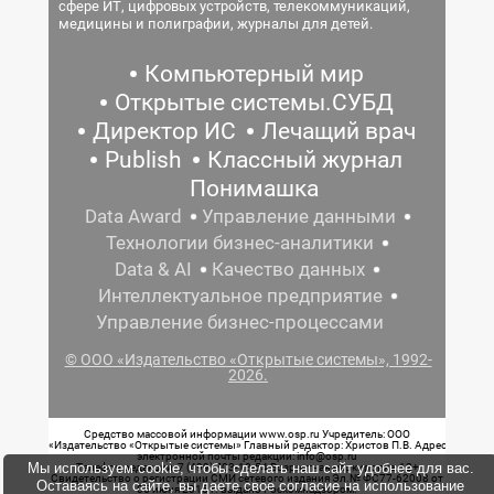
сфере ИТ, цифровых устройств, телекоммуникаций,
медицины и полиграфии, журналы для детей.
Компьютерный мир
Открытые системы.СУБД
Директор ИС
Лечащий врач
Publish
Классный журнал
Понимашка
Data Award
Управление данными
Технологии бизнес-аналитики
Data & AI
Качество данных
Интеллектуальное предприятие
Управление бизнес-процессами
© ООО «Издательство «Открытые системы», 1992-
2026.
Средство массовой информации www.osp.ru Учредитель: ООО
«Издательство «Открытые системы» Главный редактор: Христов П.В. Адрес
электронной почты редакции: info@osp.ru
Мы используем cookie, чтобы сделать наш сайт удобнее для вас.
Телефон редакции: 7 (499) 703-18-54 Возрастная маркировка: 12+
Свидетельство о регистрации СМИ сетевого издания Эл.№ ФС77-62008 от
Оставаясь на сайте, вы даете свое согласие на использование
05 июня 2015 г. выдано Роскомнадзором.