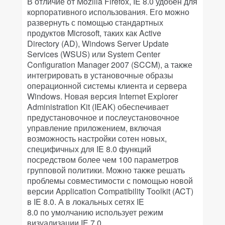
В отличие от Mozilla Firefox, IE 8.0 удобен для
корпоративного использования. Его можно
развернуть с помощью стандартных
продуктов Microsoft, таких как Active
Directory (AD), Windows Server Update
Services (WSUS) или System Center
Configuration Manager 2007 (SCCM), а также
интегрировать в установочные образы
операционной системы клиента и сервера
Windows. Новая версия Internet Explorer
Administration Kit (IEAK) обеспечивает
предустановочное и послеустановочное
управление приложением, включая
возможность настройки сотен новых,
специфичных для IE 8.0 функций
посредством более чем 100 параметров
групповой политики. Можно также решать
проблемы совместимости с помощью новой
версии Application Compatibility Toolkit (ACT)
в IE 8.0. А в локальных сетях IE
8.0 по умолчанию использует режим
визуализации IE 7.0.