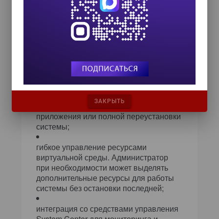
создание снимков виртуальной
системы. Данная особенность очень
полезна при использовании сервера
для тестирования приложений и служб,
так как в случае проблем с работой
после установки нового приложения
администратор сможет восстановить
предыдущее состояние сервера,
минимизируя время, которое
ЗАКРЫТЬ
понадобилось бы для удаления
приложения или полной переустановки
системы;
гибкое управление ресурсами
виртуальной среды. Администратор
при необходимости может выделять
дополнительные ресурсы для работы
системы без остановки последней;
интеграция со средствами управления
System Center для мониторинга и