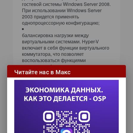
гостевой системы Windows Server 2008.
При использовании Windows Server
2003 придется применять
однопроцессорную конфигурацию;
балансировка нагрузки между
виртуальными системами. Hyper-V
включает в себя функции виртуального
коммутатора, что позволяет
воспользоваться функциями
компонента балансировки нагрузки
Читайте нас в Макс
Network Load Balancing (NLB);
поддержка миграции виртуальной
системы с одной физической
платформы на другую, что позволяет
построить кластерную среду, которая
обеспечивает переход с одного
сервера на другой в случае сбоя
первого или миграцию на более
производительный сервер;