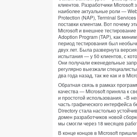
клиентов. Разработчики Microsoft
наиболее актуальные роли — Web-с
Protection (NAP), Terminal Servi
поставки клиентам. Вот почему э
Microsoft и внешнее тестирование
Adoption Program (TAP), как миним
период тестирования был необыч
двух лет. Была развернута версия B
испытания — у 50 клиентов, с ко
Они получали еженедельные запр
регулярно выезжали специалисты. О
два года назад, так же как и в Micro
Обратная связь в рамках програ
качества — Microsoft приняла к 
и простотой использования. «В н
часть графического интерфейса бе
Directory стала настолько устойч
домен разработчиков новой сборко
мы смогли через 18 месяцев рабо
В конце концов в Microsoft пришли