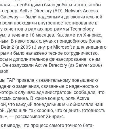
 знали — необходимо было добиться того, чтобы
ервер, Active Directory (AD), Network Access
ces Gateway — были надежными до окончательной
ти роли проходили внутреннее тестирование в
 у клиентов в рамках программы Technology
ум, в течение 18 месяцев. Как заметил Хинрикс,
ным. В некоторых случаях понадобилось более
eta 2 (в 2005 г.) внутри Microsoft и для внешнего
торыми было налажено тесное сотрудничество.
осы и дополнительное финансирование, к ним
ни запускали Active Directory (из Server 2008)
soft.
ммы TAP привела к значительному повышению
сведению замечания, связанные с надежностью
екоторых случаях администраторы сообщали, что
ссмысленна. В конце концов, роль Active
ивой, что каждый понедельник мы обновляли наш
й. Дела шли так хорошо, что оценить готовность
ты», — рассказывает Хинрикс.
 к выводу, что процесс самого точного бета-