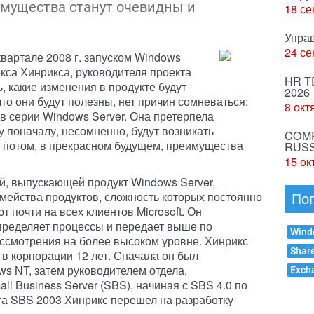
мущества станут очевидны и
18 се
Упра
24 се
вартале 2008 г. запуском Windows
екса Хинрикса, руководителя проекта
HR T
ь, какие изменения в продукте будут
2026
что они будут полезны, нет причин сомневаться:
8 окт
в серии Windows Server. Она претерпела
 поначалу, несомненно, будут возникать
COMP
 потом, в прекрасном будущем, преимущества
RUSS
15 ок
й, выпускающей продукт Windows Server,
емейства продуктов, сложность которых постоянно
По
т почти на всех клиентов Microsoft. Он
определяет процессы и передает выше по
Wind
ссмотрения на более высоком уровне. Хинрикс
Shar
т в корпорации 12 лет. Сначала он был
 NT, затем руководителем отдела,
Exch
ll Business Server (SBS), начиная с SBS 4.0 по
та SBS 2003 Хинрикс перешел на разработку