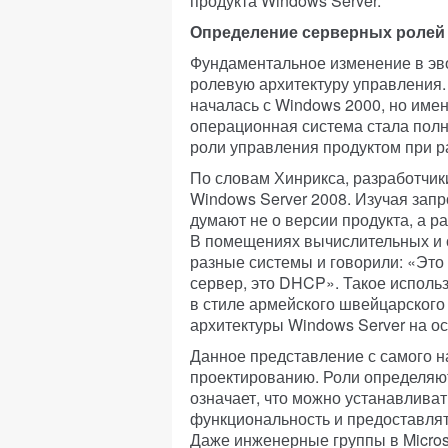
продукта Windows Server.
Определение серверных ролей
Фундаментальное изменение в эв
ролевую архитектуру управления.
началась с Windows 2000, но имен
операционная система стала полн
роли управления продуктом при р
По словам Хинрикса, разработчик
Windows Server 2008. Изучая запр
думают не о версии продукта, а р
В помещениях вычислительных и 
разные системы и говорили: «Это
сервер, это DHCP». Такое исполь
в стиле армейского швейцарского 
архитектуры Windows Server на о
Данное представление с самого н
проектированию. Роли определяют
означает, что можно устанавлив
функциональность и предоставлят
Даже инженерные группы в Micros