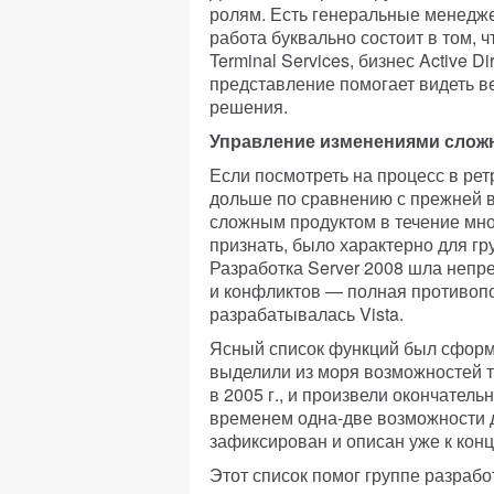
ролям. Есть генеральные менедже
работа буквально состоит в том,
Terminal Services, бизнес Active Di
представление помогает видеть в
решения.
Управление изменениями сложн
Если посмотреть на процесс в рет
дольше по сравнению с прежней в
сложным продуктом в течение многи
признать, было характерно для гр
Разработка Server 2008 шла непр
и конфликтов — полная противопо
разрабатывалась Vista.
Ясный список функций был сформу
выделили из моря возможностей т
в 2005 г., и произвели окончатель
временем одна-две возможности д
зафиксирован и описан уже к концу
Этот список помог группе разраб