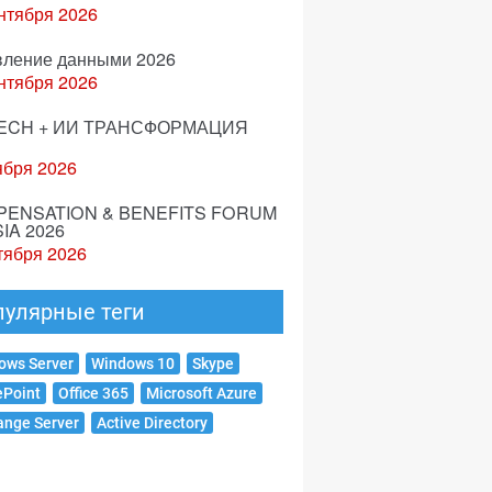
нтября 2026
вление данными 2026
нтября 2026
ECH + ИИ ТРАНСФОРМАЦИЯ
ября 2026
ENSATION & BENEFITS FORUM
IA 2026
тября 2026
пулярные теги
ows Server
Windows 10
Skype
ePoint
Office 365
Microsoft Azure
ange Server
Active Directory