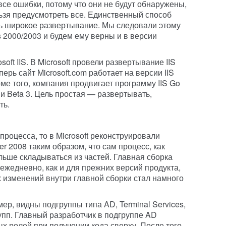
се ошибки, потому что они не будут обнаружены,
льзя предусмотреть все. Единственный способ
ь широкое развертывание. Мы следовали этому
 2000/2003 и будем ему верны и в версии
oft IIS. В Microsoft провели развертывание IIS
перь сайт Microsoft.com работает на версии IIS
оме того, компания продвигает программу IIS Go
ии Beta 3. Цель простая — развертывать,
ть.
процесса, то в Microsoft реконструировали
r 2008 таким образом, что сам процесс, как
ольше складываться из частей. Главная сборка
ежедневно, как и для прежних версий продукта,
 изменений внутри главной сборки стал намного
ер, видны подгруппы типа AD, Terminal Services,
рупп. Главный разработчик в подгруппе AD
х ролей при получении кода сверху. После того