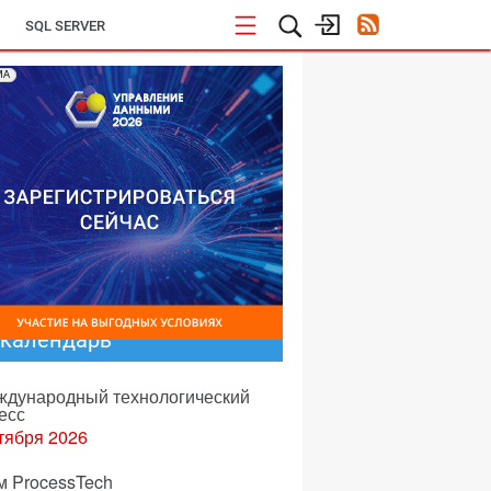
SQL SERVER
МА
-календарь
еждународный технологический
есс
тября 2026
м ProcessTech