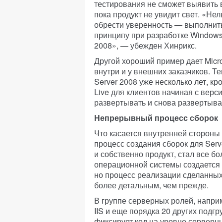
тестирования не сможет выявить в
пока продукт не увидит свет. «Не
обрести уверенность — выполнит
принципу при разработке Windows
2008», — убежден Хинрикс.
Другой хороший пример дает Micros
внутри и у внешних заказчиков. Те
Server 2008 уже несколько лет, кр
Live для клиентов начиная с верс
развертывать и снова развертыва
Непрерывный процесс сборок
Что касается внутренней стороны 
процесс создания сборок для Serve
и собственно продукт, стал все б
операционной системы создается 
но процесс реализации сделанных
более детальным, чем прежде.
В группе серверных ролей, наприм
IIS и еще порядка 20 других подг
фиксирует код на уровне серверны