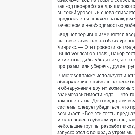
как код переработан для широког
высокий уровень и снова сливает
продолжается, причем на каждом 
качеством и необходимостью доба
«Код непрерывно изменяется ввер
высокое качество на обоих уровн
Хинрикс. — Эти проверки выгляд
(Build Verification Tests), набор 
моментов, дабы убедиться, что с
программ, или уберечь другие гру
В Microsoft также используют инс
обнаружения ошибок в системе б
и обнаружения других возможных
взаимозависимости кода — что-то
компонентами. Для поддержки ко
системы следует убедиться, что 
возникает. «Все эти тесты предн
можно более глубоком уровне, та
небольшие группы разработчиков
запускаются с вечера, а утром м