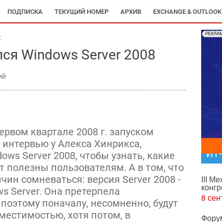
ПОДПИСКА
ТЕКУЩИЙ НОМЕР
АРХИВ
EXCHANGE & OUTLOOK
РЕКЛА
2
лся Windows Server 2008
ий
ервом квартале 2008 г. запуском
л интервью у Алекса Хинрикса,
ИТ
ows Server 2008, чтобы узнать, какие
т полезны пользователям. А в том, что
чин сомневаться: версия Server 2008 -
III М
конгр
s Server. Она претерпела
8 сен
поэтому поначалу, несомненно, будут
местимостью, хотя потом, в
Фору