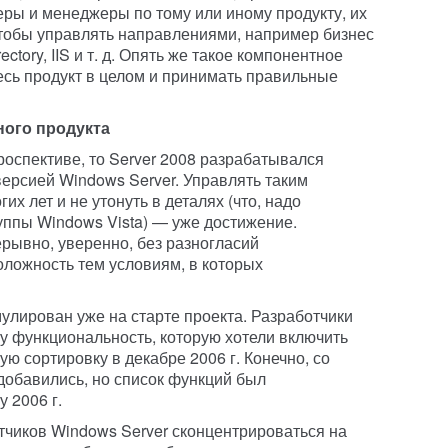
ры и менеджеры по тому или иному продукту, их
 чтобы управлять направлениями, например бизнес
rectory, IIS и т. д. Опять же такое компонентное
есь продукт в целом и принимать правильные
ого продукта
роспективе, то Server 2008 разрабатывался
ерсией Windows Server. Управлять таким
х лет и не утонуть в деталях (что, надо
уппы Windows Vista) — уже достижение.
ерывно, уверенно, без разногласий
ложность тем условиям, в которых
лирован уже на старте проекта. Разработчики
у функциональность, которую хотели включить
ную сортировку в декабре 2006 г. Конечно, со
обавились, но список функций был
 2006 г.
отчиков Windows Server сконцентрироваться на