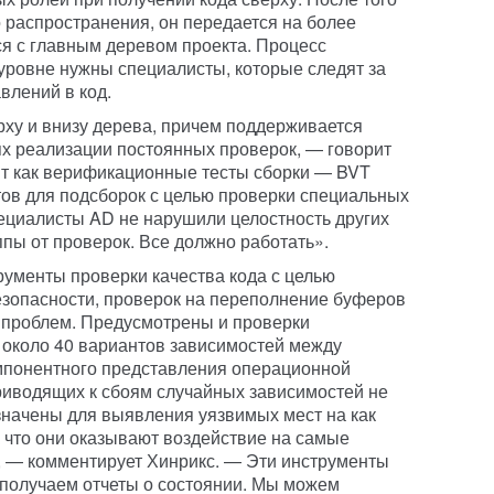
о распространения, он передается на более
ся с главным деревом проекта. Процесс
уровне нужны специалисты, которые следят за
влений в код.
ху и внизу дерева, причем поддерживается
ях реализации постоянных проверок, — говорит
ят как верификационные тесты сборки — BVT
тестов для подсборок с целью проверки специальных
пециалисты AD не нарушили целостность других
ппы от проверок. Все должно работать».
трументы проверки качества кода с целью
езопасности, проверок на переполнение буферов
 проблем. Предусмотрены и проверки
 около 40 вариантов зависимостей между
мпонентного представления операционной
приводящих к сбоям случайных зависимостей не
азначены для выявления уязвимых мест на как
к что они оказывают воздействие на самые
, — комментирует Хинрикс. — Эти инструменты
ы получаем отчеты о состоянии. Мы можем