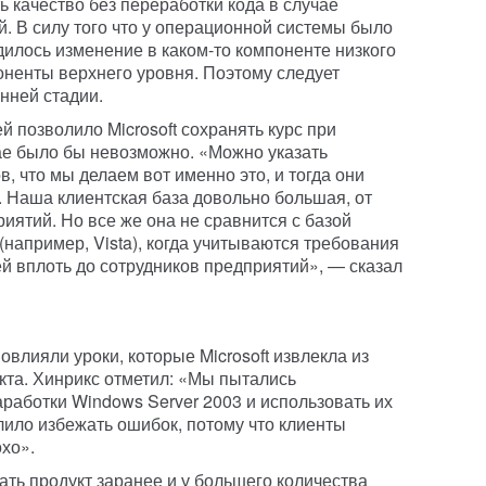
 качество без переработки кода в случае
 В силу того что у операционной системы было
дилось изменение в каком-то компоненте низкого
оненты верхнего уровня. Поэтому следует
нней стадии.
й позволило Microsoft сохранять курс при
чае было бы невозможно. «Можно указать
, что мы делаем вот именно это, и тогда они
. Наша клиентская база довольно большая, от
иятий. Но все же она не сравнится с базой
(например, Vista), когда учитываются требования
й вплоть до сотрудников предприятий», — сказал
овлияли уроки, которые Microsoft извлекла из
кта. Хинрикс отметил: «Мы пытались
аботки Windows Server 2003 и использовать их
лило избежать ошибок, потому что клиенты
охо».
ь продукт заранее и у большего количества