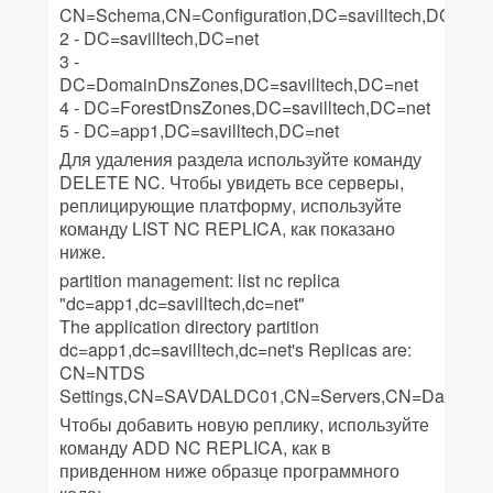
CN=Schema,CN=Configuration,DC=savilltech,DC=net
2 - DC=savilltech,DC=net
3 -
DC=DomainDnsZones,DC=savilltech,DC=net
4 - DC=ForestDnsZones,DC=savilltech,DC=net
5 - DC=app1,DC=savilltech,DC=net
Для удаления раздела используйте команду
DELETE NC. Чтобы увидеть все серверы,
реплицирующие платформу, используйте
команду LIST NC REPLICA, как показано
ниже.
partition management: list nc replica
"dc=app1,dc=savilltech,dc=net"
The application directory partition
dc=app1,dc=savilltech,dc=net's Replicas are:
CN=NTDS
Settings,CN=SAVDALDC01,CN=Servers,CN=Dallas,CN=
Чтобы добавить новую реплику, используйте
команду ADD NC REPLICA, как в
привденном ниже образце программного