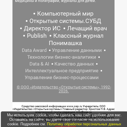
медицины и полиграфии, журналы для детей.
Компьютерный мир
Открытые системы.СУБД
Директор ИС
Лечащий врач
Publish
Классный журнал
Понимашка
Data Award
Управление данными
Технологии бизнес-аналитики
Data & AI
Качество данных
Интеллектуальное предприятие
Управление бизнес-процессами
© ООО «Издательство «Открытые системы», 1992-
2026.
Средство массовой информации www.osp.ru Учредитель: ООО
«Издательство «Открытые системы» Главный редактор: Христов П.В. Адрес
электронной почты редакции: info@osp.ru
Мы используем cookie, чтобы сделать наш сайт удобнее для вас.
Телефон редакции: 7 (499) 703-18-54 Возрастная маркировка: 12+
Свидетельство о регистрации СМИ сетевого издания Эл.№ ФС77-62008 от
Оставаясь на сайте, вы даете свое согласие на использование
05 июня 2015 г. выдано Роскомнадзором.
cookie. Подробнее см.
Политику обработки персональных данных