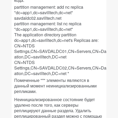
кода:
partition management: add nc replica
"dc=app1,dc=savilltech,dc=net"
savdaldc02.savilltech.net
partition management: list nc replica
"dc=app1,dc=savilltech,dc=net"
The application directory partition
dc=app1,dc=savilltech,dc=net's Replicas are:
CN=NTDS
Settings,CN=SAVDALDC01,CN=Servers,CN=Dallas,CN
ation,DC=savilltech,DC=net
CN=NTDS
Settings,CN=SAVDALDC02,CN=Servers,CN=Dallas,CN
ation,DC=savilltech,DC=net *
Помеченные "*" элементы являются в
данный момент неинициализированными
репликами.
Неинициализированное состояние будет
удалено после того, как серверы
реплицируют данные раздела. Удалить
реплицированный раздел можно с помощью