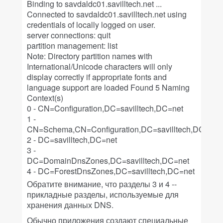
Binding to savdaldc01.savilltech.net ...
Connected to savdaldc01.savilltech.net using
credentials of locally logged on user.
server connections: quit
partition management: list
Note: Directory partition names with
International/Unicode characters will only
display correctly if appropriate fonts and
language support are loaded Found 5 Naming
Context(s)
0 - CN=Configuration,DC=savilltech,DC=net
1 -
CN=Schema,CN=Configuration,DC=savilltech,DC=net
2 - DC=savilltech,DC=net
3 -
DC=DomainDnsZones,DC=savilltech,DC=net
4 - DC=ForestDnsZones,DC=savilltech,DC=net
Обратите внимание, что разделы 3 и 4 --
прикладные разделы, используемые для
хранения данных DNS.
Обычно приложения создают специальные