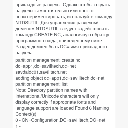
прикладные разделы. Однако чтобы создать
разделы самостоятельно или просто
поэкспериментировать, используйте команду
NTDSUTIL. Для управления разделом/
доменом NTDSUTIL следует задействовать
команду CREATE NC, аналогичную образцу
программного кода, приведенному ниже.
Раздел должен быть DC= имя прикладного
раздела.
partition management: create nc
dc=app1,dc=savilltech,dc=net
savdaldc01.savilltech.net
adding object dc=app1,dc=savilltech,dc=net
partition management: list
Note: Directory partition names with
International/Unicode characters will only
display correctly if appropriate fonts and
language support are loaded Found 6 Naming
Context(s)
0 - CN=Configuration,DC=savilltech,DC=net
1 -