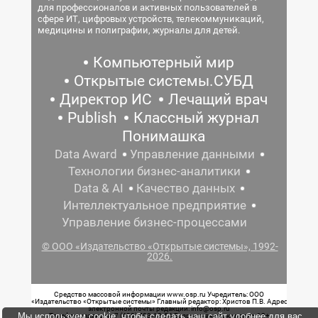
для профессионалов и активных пользователей в
сфере ИТ, цифровых устройств, телекоммуникаций,
медицины и полиграфии, журналы для детей.
Компьютерный мир
Открытые системы.СУБД
Директор ИС
Лечащий врач
Publish
Классный журнал
Понимашка
Data Award
Управление данными
Технологии бизнес-аналитики
Data & AI
Качество данных
Интеллектуальное предприятие
Управление бизнес-процессами
© ООО «Издательство «Открытые системы», 1992-
2026.
Средство массовой информации www.osp.ru Учредитель: ООО
«Издательство «Открытые системы» Главный редактор: Христов П.В. Адрес
электронной почты редакции: info@osp.ru
Мы используем cookie, чтобы сделать наш сайт удобнее для вас.
Телефон редакции: 7 (499) 703-18-54 Возрастная маркировка: 12+