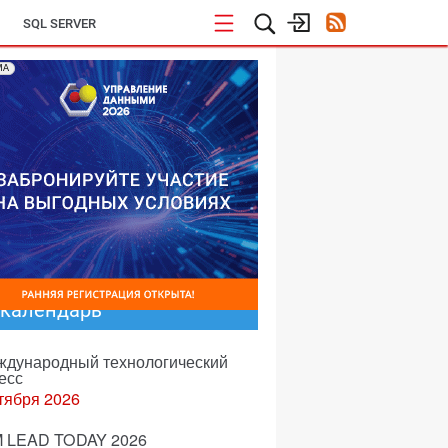
SQL SERVER
МА
-календарь
еждународный технологический
есс
тября 2026
 LEAD TODAY 2026