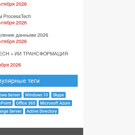
нтября 2026
м ProcessTech
нтября 2026
вление данными 2026
нтября 2026
ECH + ИИ ТРАНСФОРМАЦИЯ
ября 2026
пулярные теги
ows Server
Windows 10
Skype
ePoint
Office 365
Microsoft Azure
ange Server
Active Directory