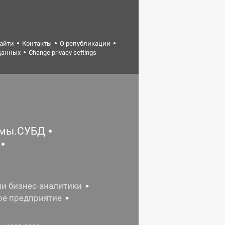
найти
Контакты
О републикации
данных
Change privacy settings
емы.СУБД
ии бизнес-аналитики
ое предприятие