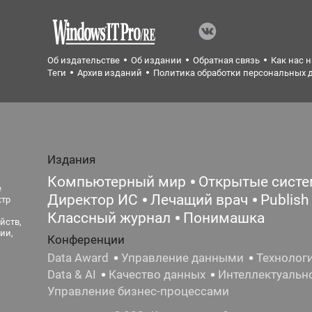
Об издательстве
Об издании
Обратная связь
Как нас 
Теги
Архив изданий
Политика обработки персональных 
Издания
Компьютерный мир
Открытые сист
е
Директор ИС
Лечащий врач
Publish
ктр
Классный журнал
Понимашка
йств,
ии,
Конференции
Data Award
Управление данными
Технолог
Data & AI
Качество данных
Интеллектуальн
Управление бизнес-процессами