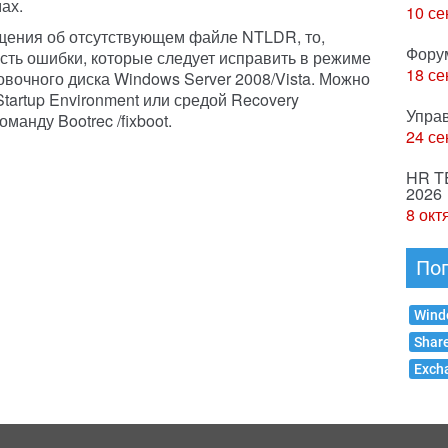
ах.
10 се
бщения об отсутствующем файле NTLDR, то,
Фору
есть ошибки, которые следует исправить в режиме
18 се
вочного диска Windows Server 2008/Vista. Можно
tartup Environment или средой Recovery
Упра
манду Bootrec /fixboot.
24 се
HR T
2026
8 окт
По
Wind
Shar
Exch