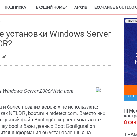
ПОДПИСКА
ТЕКУЩИЙ НОМЕР
АРХИВ
EXCHANGE & OUTLOOK
РЕКЛА
7
е установки Windows Server
DR?
ний
 Windows Server 2008/Vista нет
ИТ
a и более поздних версиях не используются
III М
ак NTLDR, boot.ini и ntdetect.com. Вместо них
конгр
скрытый файл Bootmgr в корневом каталоге
8 сен
пку boot и базы данных Boot Configuration
жится информация об установленных на
TEAM