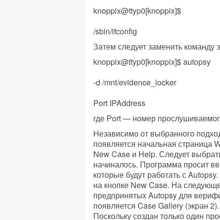
knoppix@ttyp0[knoppix]$
/sbin/ifconfig
Затем следует заменить команду 
knoppix@ttyp0[knoppix]$ autopsy
-d /mnt/evidence_locker
Port IPAddress
где Port — номер прослушиваемого
Независимо от выбранного подход
появляется начальная страница W
New Case и Help. Следует выбрат
начиналось. Программа просит вв
которые будут работать с Autopsy
на кнопке New Case. На следующе
предпринятых Autopsy для верифи
появляется Case Gallery (экран 2)
Поскольку создан только один про