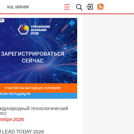
SQL SERVER
МА
-календарь
еждународный технологический
есс
тября 2026
 LEAD TODAY 2026