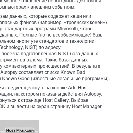
ременное отклонение необходимы для точной
компьютерах к внешним событиям.
базам данных, которые содержат хеши или
опасных файлов (например, «троянских коней»)
, стандартных программ Microsoft), чтобы
данных. Полные (но не всеобъемлющие) базы
льном институте стандартов и технологии
d Technology, NIST) по адресу
о полезна подготовленная NIST база данных
нструментов взлома. Такие базы данных
у компьютерных происшествий. В результате
 Autopsy составляет списки Known Bad
и Known Good (известные легальные программы).
и следует щелкнуть на кнопке Add Host.
ации, на котором показаны действия Autopsy.
рнуться к странице Host Gallery. Выбрав
OK и вывести на экран страницу Host Manager