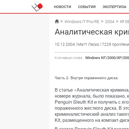
НОВОСТИ
СОБЫТИЯ
ЭКСПЕРТИЗА
Windows IT Pro/RE
2004
№ 0
Аналитическая кр
10.12.2004
Матт Леско
7229 прочтен
Windows NT/2000/XP/20
Ключевые слова :
Часть 2. Внутри пораженного диска
В статье
«Аналитическая криминал
номере журнала, было показано, к
Penguin Sleuth Kit и получить с 
пораженного жесткого диска. В эт
криминалистический анализ такого
Kit, размещенного на компакт-диск
В состав Penguin Sleuth Kit входя