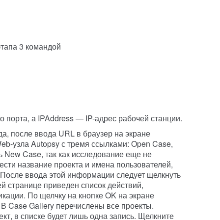
этапа 3 командой
 порта, а IPAddress — IP-адрес рабочей станции.
а, после ввода URL в браузер на экране
eb-узла Autopsy с тремя ссылками: Open Case,
ь New Case, так как исследование еще не
ести название проекта и имена пользователей,
. После ввода этой информации следует щелкнуть
й странице приведен список действий,
кации. По щелчку на кнопке OK на экране
. В Case Gallery перечислены все проекты.
ект, в списке будет лишь одна запись. Щелкните