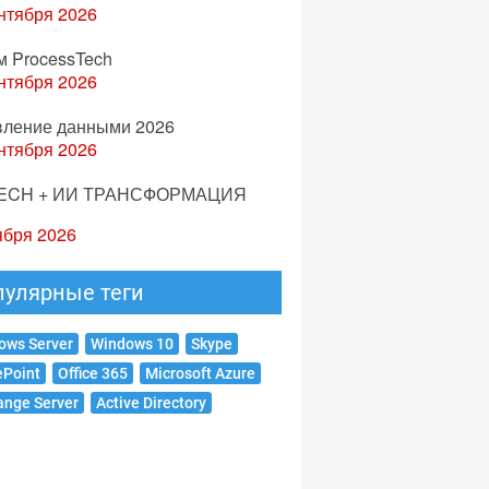
нтября 2026
м ProcessTech
нтября 2026
вление данными 2026
нтября 2026
ECH + ИИ ТРАНСФОРМАЦИЯ
ября 2026
пулярные теги
ows Server
Windows 10
Skype
ePoint
Office 365
Microsoft Azure
ange Server
Active Directory