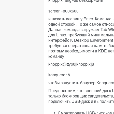
knoppix lang=us desktop=twm
screen=800x600
и нажать клавишу Enter. Команда 
одной строкой. То же самое относ
Данная команда загружает Tab W
для Linux, требующий минимальны
интерфейс K Desktop Environment 
требуется оперативная память бо
поэтому необходимости в KDE нет
команду
knoppix@ttyp0[knoppix]$
konqueror &
чтобы запустить браузер Konqueror
Предположим, что внешний диск U
только блокировщик свидетельств
подключить USB-диск и выполнит
Смонтировать USB-диск ком