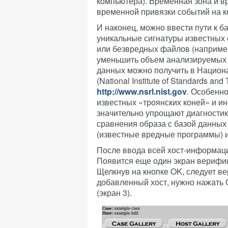
компьютера). Временная зона и в
временной привязки событий на 
И наконец, можно ввести пути к 
уникальные сигнатуры известных 
или безвредных файлов (например
уменьшить объем анализируемых 
данных можно получить в Национа
(National Institute of Standards an
http://www.nsrl.nist.gov
. Особенн
известных «троянских коней» и и
значительно упрощают диагностик
сравнения образа с базой данных
(известные вредные программы) 
После ввода всей хост-информаци
Появится еще один экран верифик
Щелкнув на кнопке OK, следует ве
добавленный хост, нужно нажать 
(экран 3).