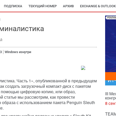
ПОДПИСКА
ТЕКУЩИЙ НОМЕР
АРХИВ
EXCHANGE & OUTLOOK
РЕКЛА
8
иминалистика
ий
03
Windows изнутри
ИТ
истика. Часть 1»
, опубликованной в предыдущем
ак создать загрузочный компакт-диск с пакетом
его помощью цифровую копию, или образ,
III М
ой статье мы рассмотрим, как провести
конгр
 образа с использованием пакета Penguin Sleuth
8 сен
е.
TEAM
т две чрезвычайно полезные утилиты: Sleuth Kit,