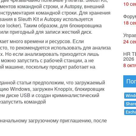
10 се
ментов командной строки, и Autopsy, внешний
инструментария командной строки. Для хранения
Фору
ния в Sleuth Kit и Autopsy используется
18 се
ce locker). Таким образом, для блокировщика
или пригодный для записи жесткий диск.
Упра
ает много времени и ресурсов. Если
24 се
сто, то рекомендуется использовать для анализа
x. Но если анализировать приходится лишь
HR T
2026
можно запустить с рабочей станции, а не
8 окт
й машине, поскольку продукт работает на
По
 данной статьи предположим, что загружаемый
цию Windows, загружен Knoppix, блокировщик
ем диске USB и создан криминалистический
Wind
езапустить командой
Shar
Exch
к начальному загрузочному приглашению, после