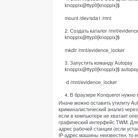
knoppix@ttyp0[knoppix]$
mount /dev/sda1 /mnt
Создать каталог /mnt/eviden
knoppix@ttyp0[knoppix]$
mkdir /mnt/evidence_locker
Запустить команду Autopsy
knoppix@ttyp0[knoppix]$ autops
-d /mnt/evidence_locker
В браузере Konqueror нужно 
Иначе можно оставить утилиту Aut
криминалистический анализ через 
если в компьютере не хватает оп
графический интерфейс TWM. Для 
адрес рабочей станции (если уста
IP-адрес машины неизвестен, то 