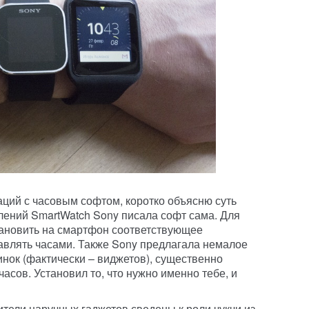
аций с часовым софтом, коротко объясню суть
лений SmartWatch Sony писала софт сама. Для
ановить на смартфон соответствующее
равлять часами. Также Sony предлагала немалое
нок (фактически – виджетов), существенно
сов. Установил то, что нужно именно тебе, и
ители наручных гаджетов сведены к роли чукчи из