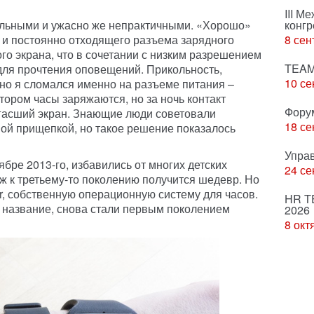
III М
ольными и ужасно же непрактичными. «Хорошо»
конгр
о и постоянно отходящего разъема зарядного
8 сен
го экрана, что в сочетании с низким разрешением
TEAM
для прочтения оповещений. Прикольность,
10 се
 но я сломался именно на разъеме питания –
ором часы заряжаются, но за ночь контакт
Фору
погасший экран. Знающие люди советовали
18 се
ой прищепкой, но такое решение показалось
Упра
бре 2013-го, избавились от многих детских
24 се
ж к третьему-то поколению получится шедевр. Но
r, собственную операционную систему для часов.
HR T
а название, снова стали первым поколением
2026
8 окт