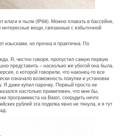
т влаги и пыли (IP68). Можно плавать в бассейне,
е интересные вещи, связанные с избыточной
ет изысками, но прочна и практична. По
беда. Я, честно говоря, пропустил самую первую
шно представить – насколько же убогой она была.
рсия, о которой говорили, что наконец-то все
чески означало возможность покупки и установки
. Я даже купил парочку. Первый просто не
оказался настолько примитивен, что мне бы,
ки программиста на Basic, соорудить нечто
йских рублей эта поделка явно не тянула, и я тут
ад.