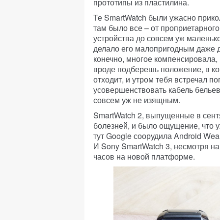
прототипы из пластилина.
Те SmartWatch были ужасно прик
там было все – от проприетарног
устройства до совсем уж маленько
делало его малопригодным даже 
конечно, многое компенсировала,
вроде подберешь положение, в кот
отходит, и утром тебя встречал 
усовершенствовать кабель бельев
совсем уж не изящным.
SmartWatch 2, выпущенные в сентя
болезней, и было ощущение, что у
тут Google соорудила Android Wea
И Sony SmartWatch 3, несмотря н
часов на новой платформе.