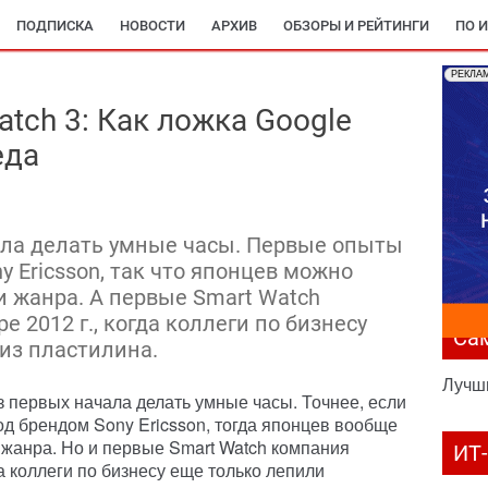
ПОДПИСКА
НОВОСТИ
АРХИВ
ОБЗОРЫ И РЕЙТИНГИ
ПО 
РЕКЛА
tch 3: Как ложка Google
еда
ала делать умные часы. Первые опыты
 Ericsson, так что японцев можно
 жанра. А первые Smart Watch
 2012 г., когда коллеги по бизнесу
Са
из пластилина.
Лучш
з первых начала делать умные часы. Точнее, если
д брендом Sony Ericsson, тогда японцев вообще
жанра. Но и первые Smart Watch компания
ИТ
да коллеги по бизнесу еще только лепили