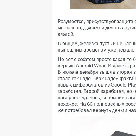
Разумеется, присутствует защита о
мыться под душем и делать други
влагой.
В общем, железка пусть и не блещ
нынешним временам уже немало.
Но вот с софтом просто какая-то 
версию Android Wear. И даже стра
В начале декабря вышла вторая ве
стало как надо. «Как надо» факти
новых циферблатов из Google Play
заработал. Второй заработал, но 
наверное, удалось, вспомнив навы
похожее. На 66 полновесных росси
же потребовал вернуть деньги наз