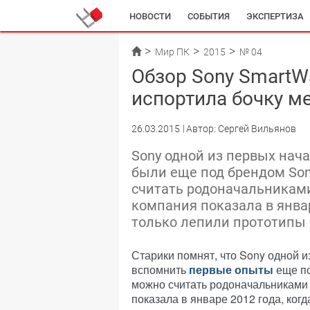
НОВОСТИ
СОБЫТИЯ
ЭКСПЕРТИЗА
Мир ПК
2015
№ 04
Обзор Sony SmartWa
испортила бочку м
26.03.2015
Автор: Сергей Вильянов
Sony одной из первых нач
были еще под брендом Sony
считать родоначальниками
компания показала в январе
только лепили прототипы 
Старики помнят, что Sony одной и
вспомнить
первые опыты
еще по
можно считать родоначальниками 
показала в январе 2012 года, ког