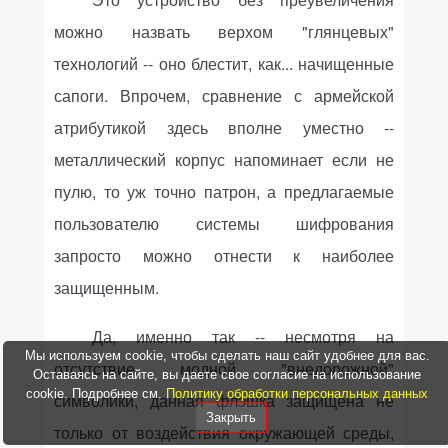
можно назвать верхом "глянцевых"
технологий -- оно блестит, как... начищенные
сапоги. Впрочем, сравнение с армейской
атрибутикой здесь вполне уместно --
металлический корпус напоминает если не
пулю, то уж точно патрон, а предлагаемые
пользователю системы шифрования
запросто можно отнести к наиболее
защищенным.
Да, именно так -- несмотря на
Мы используем cookie, чтобы сделать наш сайт удобнее для вас.
отсутствие модной "внедорожной"
Оставаясь на сайте, вы даете свое согласие на использование
cookie. Подробнее см.
Политику обработки персональных данных
символики, данная флэшка защищена не
Закрыть
только от воздействия окружающей среды,