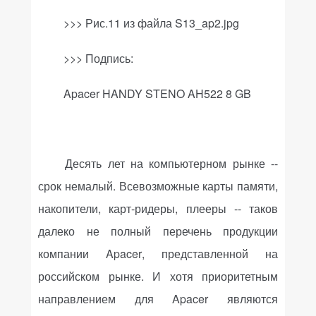
>>> Рис.11 из файла
S
13_
ap
2.
jpg
>>>
Подпись
:
Apacer
HANDY
STENO
AH
522 8
GB
Десять лет на компьютерном рынке --
срок немалый. Всевозможные карты памяти,
накопители, карт-ридеры, плееры -- таков
далеко не полный перечень продукции
компании
Apacer
, представленной на
российском рынке. И хотя приоритетным
направлением для
Apacer
являются