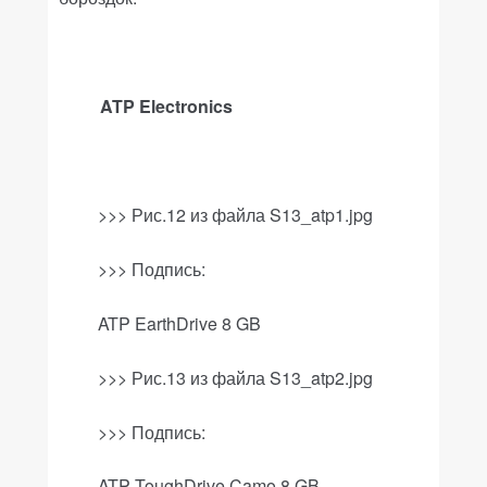
ATP Electronics
>>> Рис.12 из файла
S
13_
atp
1.
jpg
>>>
Подпись
:
ATP EarthDrive 8 GB
>>>
Рис
.13
из файла
S13_atp2.jpg
>>>
Подпись
:
ATP
ToughDrive
Camo
8
GB