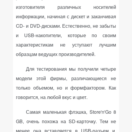
изготовителя различных носителей
информации, начиная с дискет и заканчивая
CD
- и
DVD
-дисками. Естественно, не забыты
и
USB
-накопители, которые по своим
характеристикам не уступают лучшим
образцам ведущих производителей.
Для тестирования мы получили четыре
модели этой фирмы, различающиеся не
только объемом, но и формфактором. Как
говорится, на любой вкус и цвет.
Самая маленькая флэшка,
Store
'
n
'
Go
8
GB
, очень похожа на
SD
-карточку. Тем не
менее она вставляется в
USB
-разъем и,