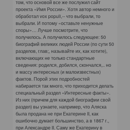
том, что основой все же послужил сайт
проекта «Имя России». Хотя автор немного и
обработал
vox
populi
,-- что выбрали, то
выбрали. И потому «оставьте ненужные
споры»… Лучше посмотрите, что
получилось. А получилось следующее: 50
биографий великих людей России (по сути 50
разделов, глав;, называйте их, как хотите),
включающих не только стандартные
сведения: родился, добился, скончался,.. но
и массу интересных (и малоизвестных)
фактов. Порой этих подробностей
набирается так много, что приходится делать
специальный раздел «Интересные факты».
Из них (причем для каждой биографии свой
раздел) вы узнаете, например, что Аляска
была продана не при Екатерине II, как
ошибочно думает большинство, а в 1867 г.,
при Александре II. Саму же Екатерину в