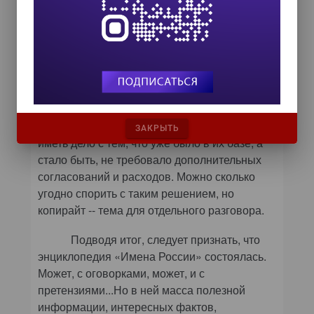
может возникнуть вопрос: почему так мало
медиаиллюстраций (аудио, видео)? Тот же
Высоцкий представлен на диске всего лишь
фильмографией да парой текстов. Ответ
прост -- проблема в отсутствии авторских
прав -- копирайте. Чтобы не ссориться с
правообладателями, разработчик
(«Директмедиа Паблишинг») предпочел
ЗАКРЫТЬ
иметь дело с тем, что уже было в их базе, а
стало быть, не требовало дополнительных
согласований и расходов. Можно сколько
угодно спорить с таким решением, но
копирайт -- тема для отдельного разговора.
Подводя итог, следует признать, что
энциклопедия «Имена России» состоялась.
Может, с оговорками, может, и с
претензиями...Но в ней масса полезной
информации, интересных фактов,