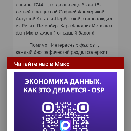
январе 1744 г., когда она еще была 15-
летней принцессой Софией Фредерикой
Августой Ангальт-Цербстской, сопровождал
из Риги в Петербург Карл Фридрих Иероним
фон Мюнхгаузен (тот самый барон)!
Помимо «Интересных фактов»,
каждый биографический раздел содержит
хронологию событий, мемуары,
Читайте нас в Макс
литературные и музыкальные произведения,
репродукции… Так, в разделе, посвященном
Чехову, вас ждут «Дом с мезонином»,
«Крыжовник», «Толстый и тонкий»,
Рахманинову -- «Концерт № 2.
Moderato
.
Allegro
», Рублеву -- «Благовещение»,
«Крещение Господне», «Вход Господень в
Иерусалим»…
У требовательных пользователей