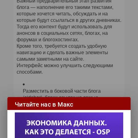
Важный предварительный этап развития
блога — наполнение его такими текстами,
которые хочется читать, обсуждать и на
которые будут ссылаться в других дневниках.
Тогда его контент будут использовать для
анонсов в социальных сетях, блогах, на
форумах и блогохостингах.
Кроме того, требуется создать удобную
навигацию и сделать важные элементы
самыми заметными на сайте.
Интерфейс можно улучшить следующими
способами.
Разместить в боковой части блога
(sidebar), блоки ссылок на самые
свежие и популярные заметки. В
Читайте нас в Макс
результате можно будет найти в одном
месте все самое интересное и новое в
блоге.
Указать в конце каждой заметки схожие