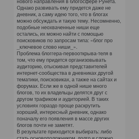
нового направления в блогосфере Рунета.
Однако развивать ему придется даже не
дневник, а саму идею того, что в блогах
можно обсуждать и такую тему. Несомненно,
подобные неохваченные ниши еще
остались, их можно найти с помощью
поисковиков по запросам типа: «блог про
_ключевое слово ниши_».
Проблема блоггера-первооткрыва-теля в
том, что ему придется организовывать
аудиторию, отыскивая представителей
интернет-сообщества в дневниках другой
тематики, поисковиках, а также на сайтах и
форумах. Если же в одной нише много
блогов, то их владельцы делятся друг с
другом трафиком и аудиторией. В таких
условиях гораздо проще раскрутить
хороший, интересный дневник, однако
поначалу его появления в массе других
блогов почти не заметят.
В результате приходится выбирать: либо
стать основоположником, долго и сложно