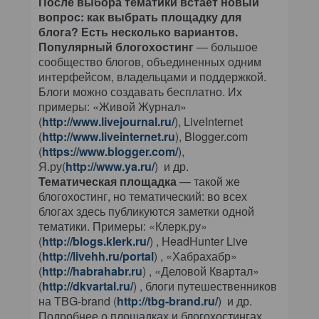
После выбора тематики встает новый
вопрос: как выбрать площадку для
блога? Есть несколько вариантов.
Популярный блогохостинг
— большое
сообщество блогов, объединенных одним
интерфейсом, владельцами и поддержкой.
Блоги можно создавать бесплатно. Их
примеры: «Живой Журнал»
(
http://www.livejournal.ru/
), LiveInternet
(
http://www.liveinternet.ru
), Blogger.com
(
https://www.blogger.com/
),
Я.ру(
http://www.ya.ru/
) и др.
Тематическая площадка
— такой же
блогохостинг, но тематический: во всех
блогах здесь публикуются заметки одной
тематики. Примеры: «Клерк.ру»
(
http://blogs.klerk.ru/
) , HeadHunter Live
(
http://livehh.ru/portal
) , «Хабрахабр»
(
http://habrahabr.ru
) , «Деловой Квартал»
(
http://dkvartal.ru/
) , блоги путешественников
на TBG-brand (
http://tbg-brand.ru/
) и др.
Подробнее о площадках и блогохостингах