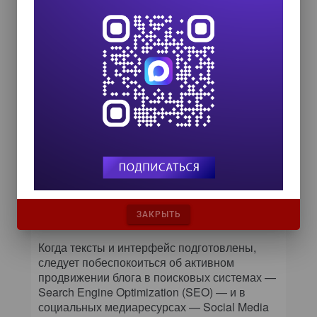
материалы из блога. Благодаря этому
читатель углубится в блог, а чем
больше страниц он прочитает, тем
выше будет вероятность того, что
решит подписаться на обновления
проекта.
Предоставить посетителю возможность
подписаться, разместив для этого в
верхней части блога большую видимую
кнопку.
ЗАКРЫТЬ
Когда тексты и интерфейс подготовлены,
следует побеспокоиться об активном
продвижении блога в поисковых системах —
Search Engine Optimization (SEO) — и в
социальных медиаресурсах — Social Media