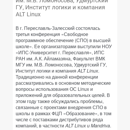
им. М.В. Ломоносова, Удмуртский
ГУ, Институт логики и компания
ALT Linux
В г. Переславль-Залесский состоялась
третья конференция «Свободное
программное обеспечение (СПО) в высшей
школе». Ее организаторами выступили НОУ
«ИПС-Университет г. Переславля», ИПС
РАН им. А.К. Айламазяна, Факультет ВМК
МГУ им. М.В. Ломоносова, Удмуртский ГУ,
Институт логики и компания
ALT Linux
.
Традиционно на данной конференции
рассматривались в основном методические
вопросы использования ОС Linux и
приложений для образовательных целей. В
этом году также обсуждались проблемы,
связанные с проектами внедрения СПО в
школы в рамках ФЦП «Образование», в том
числе с поставками дистрибутивов ряда
компаний, в частности
ALT Linux и Mandriva
.