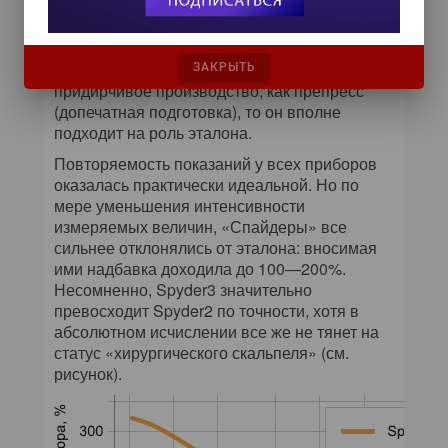
Поэтому было решено провести сравнение с
одним из популярных в полиграфической
среде приборов, спектрофотометром Eye-
One Pro. Раз уж ему доверяет такое
ЗАКРЫТЬ
придирчивое производство, как препресс
(допечатная подготовка), то он вполне
подходит на роль эталона.
Повторяемость показаний у всех приборов
оказалась практически идеальной. Но по
мере уменьшения интенсивности
измеряемых величин, «Спайдеры» все
сильнее отклонялись от эталона: вносимая
ими надбавка доходила до 100—200%.
Несомненно, Spyder3 значительно
превосходит Spyder2 по точности, хотя в
абсолютном исчислении все же не тянет на
статус «хирургического скальпеля» (см.
рисунок).