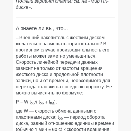
Полный вариант статьи см. на «Мир ПК-
диске».
А знаете ли вы, что...
...Внешний накопитель с жестким диском
желательно размещать горизонтально? В
противном случае производительность его
работы может заметно уменьшиться.
Скорость линейной передачи данных
зависит не только от частоты вращения
жесткого диска и продольной плотности
записи, но и от времени, необходимого для
перехода головки на соседнюю дорожку. Ее
можно вычислить по формуле:
P = W·t
/( t
+ t
),
об
об
пд
где W — скорость обмена данными с
пластинами диска; t
— период оборота
об
диска, равный отношению единицы времени
(обычно 1 мин = 60 с) к скорости вращения;