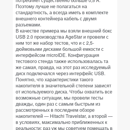
потребляет существенно больше 0,5 A.
Поэтому лучше не полагаться на
стандартность, а всегда иметь в комплекте
внешнего контейнера кабель с двумя
разъемами.
В качестве примера мы взяли внешний бокс
USB 2.0 производства AgeStar и провели с
ним тот же набор тестов, что и с 2,5-
дюймовыми дисками большой емкости с
интерфейсом microIDE. Конфигурация
тестового стенда также использовалась та
же самая, правда, на этот раз исследуемый
диск подключался через интерфейс USB.
Понятно, что характеристики такого
накопителя в значительной степени зависят
от используемого диска. Чтобы охватить все
возможные ситуации, мы провели тесты
дважды, один раз с самым быстрым из
рассмотренных в последнем обзоре
накопителей — Hitachi Travelstar, а второй —
в условиях, максимально приближенных к
реальности: раз уж мы советуем помещать в