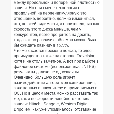
между продольной и поперечной плотностью
записи. Но при смене технологии с
продольной на перпендикулярную это
отношение, вероятно, должно измениться,
что, по всей видимости, и произошло, так как
скорость этого диска меньше, чем у
конкурентов, всего процентов на десять,
тогда как по различию объемов можно было
бы ожидать разницу в 15,5%.
Что же касается времени поиска, то здесь
преимущество также на стороне Travelstar,
хотя и не столь заметное. А вот при работе в
файловой системе (использовалась NTFS)
результаты далеко не однозначны.
Очевидно, большую роль играет
взаимодействие алгоритмов кэширования,
заложенных в накопителе и применяемых в
ОС. Но в целом места можно расставить так
же, как и по скорости линейного чтения/
записи: Hitachi, Seagate, Western Digital.
Впрочем, как уже упоминалось, отставание