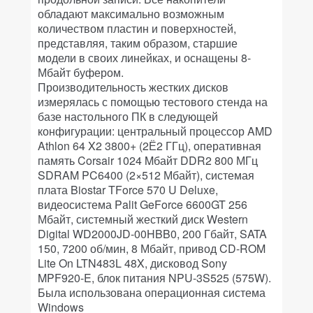
обладают максимально возможным
количеством пластин и поверхностей,
представляя, таким образом, старшие
модели в своих линейках, и оснащены 8-
Мбайт буфером.
Производительность жестких дисков
измерялась с помощью тестового стенда на
базе настольного ПК в следующей
конфигурации: центральный процессор AMD
Athlon 64 X2 3800+ (2Ё2 ГГц), оперативная
память Corsair 1024 Mбайт DDR2 800 МГц
SDRAM PC6400 (2×512 Мбайт), системая
плата Biostar TForce 570 U Deluxe,
видеосистема Palit GeForce 6600GT 256
Мбайт, системный жесткий диск Western
Digital WD2000JD-00HBB0, 200 Гбайт, SATA
150, 7200 об/мин, 8 Мбайт, привод CD-ROM
Lite On LTN483L 48X, дисковод Sony
MPF920-E, блок питания NPU-3S525 (575W).
Была использована операционная система
Windows