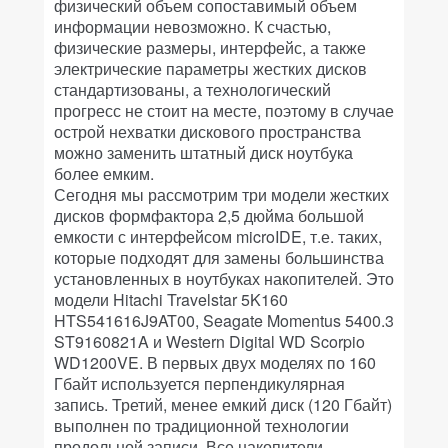
физический объем сопоставимый объем
информации невозможно. К счастью,
физические размеры, интерфейс, а также
электрические параметры жестких дисков
стандартизованы, а технологический
прогресс не стоит на месте, поэтому в случае
острой нехватки дискового пространства
можно заменить штатный диск ноутбука
более емким.
Сегодня мы рассмотрим три модели жестких
дисков формфактора 2,5 дюйма большой
емкости с интерфейсом microIDE, т.е. таких,
которые подходят для замены большинства
установленных в ноутбуках накопителей. Это
модели Hitachi Travelstar 5K160
HTS541616J9AT00, Seagate Momentus 5400.3
ST9160821A и Western Digital WD Scorpio
WD1200VE. В первых двух моделях по 160
Гбайт используется перпендикулярная
запись. Третий, менее емкий диск (120 Гбайт)
выполнен по традиционной технологии
продольной записи. Все накопители