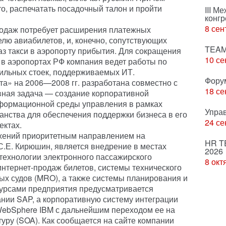
о, распечатать посадочный талон и пройти
III М
конгр
8 сен
родаж потребует расширения платежных
елю авиабилетов, и, конечно, сопутствующих
TEAM
каз такси в аэропорту прибытия. Для сокращения
10 се
в аэропортах РФ компания ведет работы по
бильных стоек, поддерживаемых ИТ.
Фору
а» на 2006—2008 гг. разработана совместно с
18 се
вная задача — создание корпоративной
формационной среды управления в рамках
Упра
нства для обеспечения поддержки бизнеса в его
24 се
ектах.
ожений приоритетным направлением на
HR T
С.Е. Кирюшин, является внедрение в местах
2026
технологии электронного пассажирского
8 окт
интернет-продаж билетов, системы технического
х судов (MRO), а также системы планирования и
урсами предприятия предусматривается
нии SAP, а корпоративную систему интеграции
ebSphere IBM с дальнейшим переходом ее на
уру (SOA). Как сообщается на сайте компании