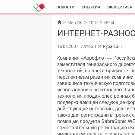
НОВОСТИ
СОБЫТИЯ
ЭКСПЕРТИЗА
Мир ПК
2007
№ 04
ИНТЕРНЕТ-РАЗНОС
15.06.2007
Автор: Г.И. Рузайкин
Компания «Аэрофлот — Российски
заместителя генерального дире
технологий, на пресс-брифинге, п
перспективам развития компании 
завершила техническую подготов
использованию электронного билет
технология продаж электронных б
поддерживающей следующие форм
действующие интерлайн, для сист
также для регистрации в третьих 
помощью продукта SabreSonic WE
самостоятельную регистрацию (Self
имеют возможность сделать это н