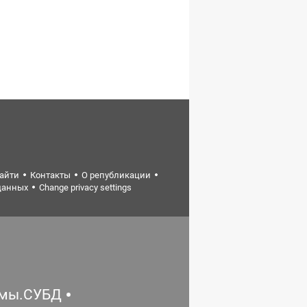
найти
Контакты
О републикации
данных
Change privacy settings
емы.СУБД