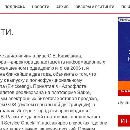
ПОДПИСКА
НОВОСТИ
АРХИВ
ОБЗОРЫ И РЕЙТИНГИ
ПО 
РЕКЛА
ТИ.
е авиалинии» в лице С.Е. Кирюшина,
ктора—директора департамента информационных
освященном подведению итогов 2006 г. и
на ближайшие два года, объявила о том, что
ку к выпуску и полнофункциональному
а (E-ticketing). Принятая в «Аэрофлоте»
Са
илетов реализована на платформе Sabre,
ы электронных билетов: хостовая продажа,
Лучш
ем GDS (систем глобальной дистрибуции), а
странах. Интернет-продажи производятся с
B. Развитие данной платформы предполагает
ИТ
 Service Check-in) пассажиров в киосках, где они
а четырех языках, включая русский. Причем