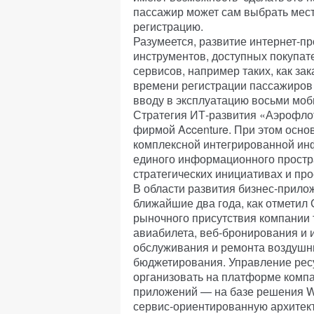
пассажир может сам выбрать мест
регистрацию.
Разумеется, развитие интернет-п
инструментов, доступных покупат
сервисов, например таких, как за
времени регистрации пассажиров 
вводу в эксплуатацию восьми мо
Стратегия ИТ-развития «Аэрофлот
фирмой Accenture. При этом осно
комплексной интегрированной ин
единого информационного простра
стратегических инициативах и про
В области развития бизнес-прил
ближайшие два года, как отметил 
рыночного присутствия компании 
авиабилета, веб-бронирования и 
обслуживания и ремонта воздушны
бюджетирования. Управление рес
организовать на платформе компа
приложений — на базе решения W
сервис-ориентированную архитект