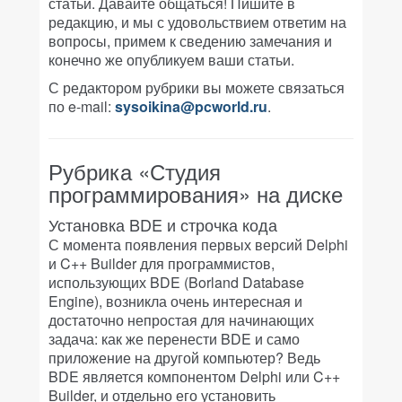
статьи. Давайте общаться! Пишите в
редакцию, и мы с удовольствием ответим на
вопросы, примем к сведению замечания и
конечно же опубликуем ваши статьи.
С редактором рубрики вы можете связаться
по e-mail:
sysoikina@pcworld.ru
.
Рубрика «Студия
программирования» на диске
Установка BDE и строчка кода
С момента появления первых версий Delphi
и C++ Builder для программистов,
использующих BDE (Borland Database
Engine), возникла очень интересная и
достаточно непростая для начинающих
задача: как же перенести BDE и само
приложение на другой компьютер? Ведь
BDE является компонентом Delphi или C++
Builder, и отдельно его установить