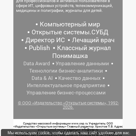
для профессионалов и активных пользователей в
сфере ИТ, цифровых устройств, телекоммуникаций,
медицины и полиграфии, журналы для детей.
Компьютерный мир
Открытые системы.СУБД
Директор ИС
Лечащий врач
Publish
Классный журнал
Понимашка
Data Award
Управление данными
Технологии бизнес-аналитики
Data & AI
Качество данных
Интеллектуальное предприятие
Управление бизнес-процессами
© ООО «Издательство «Открытые системы», 1992-
2026.
Средство массовой информации www.osp.ru Учредитель: ООО
«Издательство «Открытые системы» Главный редактор: Христов П.В. Адрес
электронной почты редакции: info@osp.ru
Мы используем cookie, чтобы сделать наш сайт удобнее для вас.
Телефон редакции: 7 (499) 703-18-54 Возрастная маркировка: 12+
Свидетельство о регистрации СМИ сетевого издания Эл.№ ФС77-62008 от