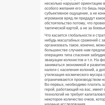
несколько нарушает ориентацию в
особого желания его (то бишь пер
субъективное ощущение, а не кон
игроманов вряд ли придадут какое
обстоятельство потому, что прове
тактической картой, а не за боевы
Что касается глобальности и страт
нибудь масштабных сражений с за
организовать такое, конечно, можн
большинстве случаев нам предлаг
операциях типа спасения заблуди
эвакуации колонистов и т.п. На 
заниматься экономикой и развити
налоги с населения колоний, а д
утилизация космического мусора (
ограничиваются производством но
Во-первых, необходимо платить з
герой, работающий на вас, имеет 
технологий не требует капиталов
некоторое количество очков, кот
научные исследования.