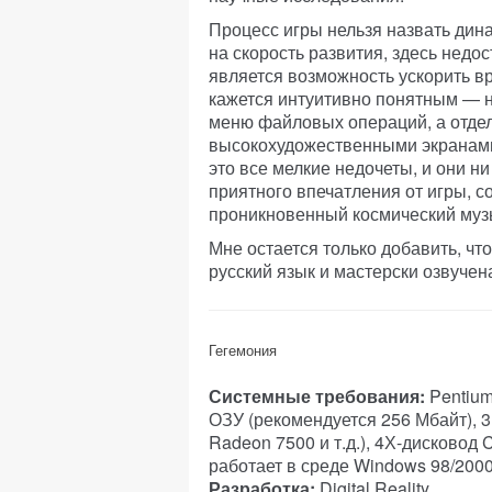
Процесс игры нельзя назвать ди
на скорость развития, здесь нед
является возможность ускорить вр
кажется интуитивно понятным — н
меню файловых операций, а отде
высокохудожественными экранами,
это все мелкие недочеты, и они н
приятного впечатления от игры,
проникновенный космический музы
Мне остается только добавить, ч
русский язык и мастерски озвучена
Гегемония
Системные требования:
Pentium 
ОЗУ (рекомендуется 256 Мбайт), 3
Radeon 7500 и т.д.), 4Х-дисково
работает в среде Windows 98/2000
Разработка:
Digital Reality