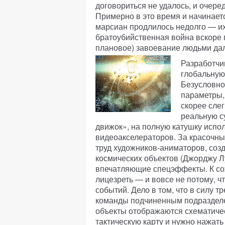
договориться не удалось, и очере
Примерно в это время и начинаетс
марсиан продлилось недолго — их
братоубийственная война вскоре 
плановое) завоевание людьми дал
Разработчи
глобальную
Безусловно,
параметры, 
скорее сле
реальную с
движок», на полную катушку исп
видеоакселераторов. За красочн
труд художников-аниматоров, со
космических объектов (Джорджу Лу
впечатляющие спецэффекты. К сож
лицезреть — и вовсе не потому, ч
событий. Дело в том, что в силу 
команды подчиненным подразделен
объекты отображаются схематичес
тактическую карту и нужно нажат