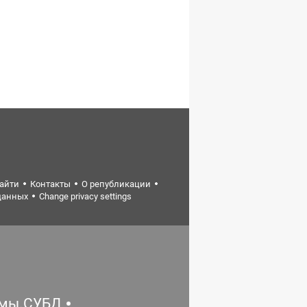
найти
Контакты
О републикации
данных
Change privacy settings
емы.СУБД