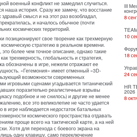
дной военный конфликт не замедлил случиться.
III М
я наша история. Сразу же замечу, что восстание
конгр
 здравый смысл и на этот раз возобладал,
8 сен
прекратилась, и началось обычное (почти
ьних космических территорий.
TEAM
10 се
ки позиционируют свое творение как трехмерную
 космическую стратегию в реальном времени.
Фору
 это более чем точное описание, однако такие
18 се
как трехмерность, глобальность и стратегия,
гка обозначены в игре, нежели отражают ее
Упра
ущность. «Гегемония» имеет отменный «3D-
24 се
ользующий возможности современных
ыми игровыми сценами угадывается титанический
HR T
здавших поразительно реалистичные взрывы
2026
касу подобное и не снилось) и другие не менее
8 окт
алению, все это великолепие не часто удается
то в игре наблюдается недостаток батальных
трехмерности космического пространства отдавать
иям проще всего на тактической карте, а на ней
ки. Хотя для перехода с боевого экрана на
ь лишь одну клавишу, само переключение