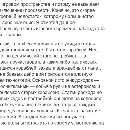
 игровом пространстве и потому не вызывает
еключение) произвести. Конечно, это скорее
кретный недостаток, которому большинство
-либо значение. Я отметил данное
л большую часть игрового времени, наблюдая за
м экраном.
егии, то в «Гегемонии» вы не увидите сколь-
действованием хотя бы сотни кораблей. Нет,
о, но цели миссий этого не требуют — в
ают поучаствовать в каких-либо тактических
вшихся кораблей, захвата враждебных планет,
фоне боевых действий приходится вплотную
ем технологий. Основной источник доходов —
ополнительный — добыча руды на астероидах и
обломков старых кораблей). Статьи расхода не
вых судов и постройкой объектов на колониях.
а обслуживание техники, во-вторых, каждый
определенное жалованье. К счастью, развитие
ложений. В каждой миссии вы получаете
орые вольны потратить по своему усмотрению на