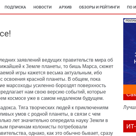
ПОДПИСКА
НОВОСТИ
АРХИВ
ОБЗОРЫ И РЕЙТИНГИ
ПО 
РЕКЛА
се!
следних заявлений ведущих правительств мира об
лижайшей к Земле планеты, то бишь Марса, сюжет
аемой игры кажется весьма актуальным, ибо
 с освоения красной планеты. В общем, пока
ие марсоходы усиленно бороздят поверхность
y предлагает нам свою версию событий, которые
Са
шем космосе уже в самом недалеком будущем.
Лучш
адокса. Тяга творческих людей к приключениям
ивых умов с родной планеты, в связи с чем
олько лет значительно опередила науку Земли в
ИТ
тным причинам колонисты потребовали
ительства, однако, как это обычно бывает, сразу