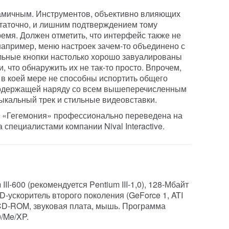
намичным. Инструментов, объективно влияющих
остаточно, и лишним подтверждением тому
емя. Должен отметить, что интерфейс также не
апример, меню настроек зачем-то объединено с
льные кнопки настолько хорошо завуалированы
 что обнаружить их не так-то просто. Впрочем,
и в коей мере не способны испортить общего
 содержащей наряду со всем вышеперечисленным
кальный трек и стильные видеовставки.
то «Гегемония» профессионально переведена на
 специалистами компании Nival Interactive.
III-600 (рекомендуется Pentium III-1,0), 128-Мбайт
D-ускоритель второго поколения (GeForce 1, ATI
д CD-ROM, звуковая плата, мышь. Программа
/Me/XP.