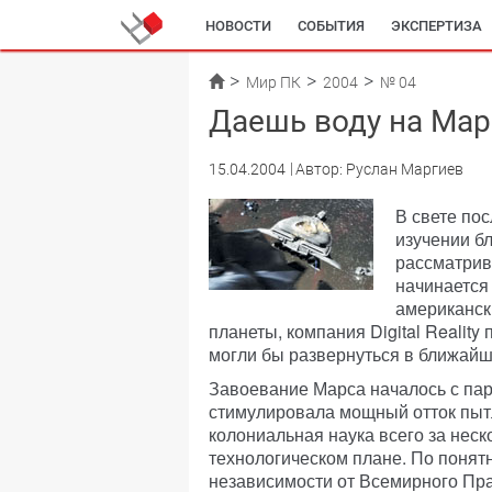
НОВОСТИ
СОБЫТИЯ
ЭКСПЕРТИЗА
Мир ПК
2004
№ 04
Даешь воду на Мар
15.04.2004
Автор: Руслан Маргиев
В свете по
изучении б
рассматрив
начинается
американск
планеты, компания Digital Realit
могли бы развернуться в ближай
Завоевание Марса началось с пар
стимулировала мощный отток пытл
колониальная наука всего за неск
технологическом плане. По поня
независимости от Всемирного Прав