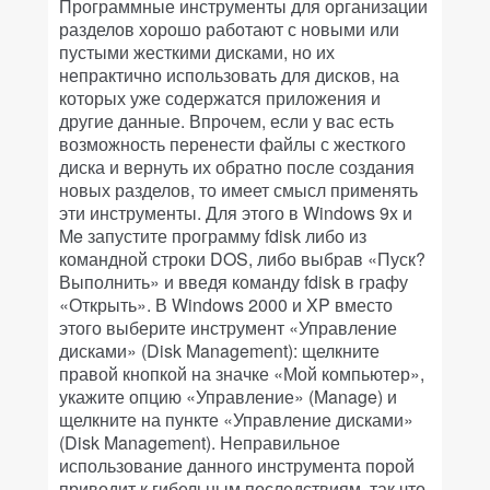
Программные инструменты для организации
разделов хорошо работают с новыми или
пустыми жесткими дисками, но их
непрактично использовать для дисков, на
которых уже содержатся приложения и
другие данные. Впрочем, если у вас есть
возможность перенести файлы с жесткого
диска и вернуть их обратно после создания
новых разделов, то имеет смысл применять
эти инструменты. Для этого в Windows 9x и
Me запустите программу fdisk либо из
командной строки DOS, либо выбрав «Пуск?
Выполнить» и введя команду fdisk в графу
«Открыть». В Windows 2000 и XP вместо
этого выберите инструмент «Управление
дисками» (Disk Management): щелкните
правой кнопкой на значке «Мой компьютер»,
укажите опцию «Управление» (Manage) и
щелкните на пункте «Управление дисками»
(Disk Management). Неправильное
использование данного инструмента порой
приводит к гибельным последствиям, так что