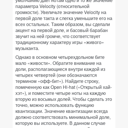
умолчанию дает нотам одно и то же значение
параметра Velocity (относительной
громкости). Увеличьте значение Velocity на
первой доле такта и слегка уменьшите его на
всех остальных. Таким образом, вы сделали
акцент на первой доле, и басовый барабан
звучит на ней громче, что соответствует
традиционному характеру игры «живого»
музыканта.
Однако в основном четырехдольном бите
мало «живости». Обратите внимание на
доли, располагающиеся внутри каждой из
четырех четвертей (они обозначаются
термином «офф-бит»). Найдите строку,
помеченную как Open Hi-hat («Открытый хай-
хэт»), и поместите четыре ноты на каждую
вторую из восьмых долей. Чтобы сделать это
точно, можно использовать функцию
квантизации. Значение квантизации всегда
должно соответствовать минимальной доле,
которую вы используете. В данном случае