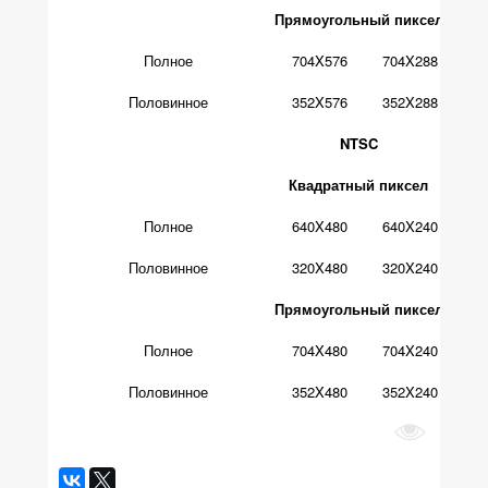
Прямоугольный пиксел
Полное
704X576
704X288
Половинное
352X576
352X288
NTSC
Квадратный пиксел
Полное
640X480
640X240
Не
Половинное
320X480
320X240
Прямоугольный пиксел
Полное
704X480
704X240
Половинное
352X480
352X240