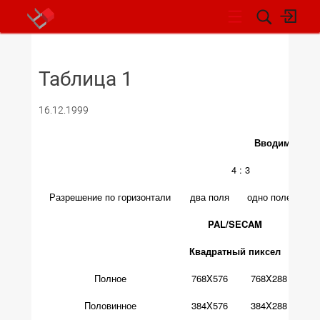
НОВОСТИ
Таблица 1
16.12.1999
Вводимые по
4 : 3
Разрешение по горизонтали
два поля
одно поле
д
PAL/SECAM
Квадратный пиксел
Полное
768X576
768X288
Половинное
384X576
384X288