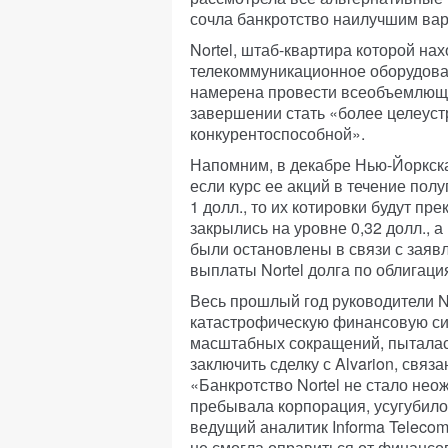
сочла банкротство наилучшим вар
Nortel, штаб-квартира которой нах
телекоммуникационное оборудова
намерена провести всеобъемлющу
завершении стать «более целеуст
конкурентоспособной».
Напомним, в декабре Нью-Йоркск
если курс ее акций в течение по
1 долл., то их котировки будут пр
закрылись на уровне 0,32 долл., а
были остановлены в связи с заявл
выплаты Nortel долга по облигаци
Весь прошлый год руководители No
катастрофическую финансовую си
масштабных сокращений, пыталась
заключить сделку с Alvarion, связ
«Банкротство Nortel не стало нео
пребывала корпорация, усугубил
ведущий аналитик Informa Telecoms
не смогла оправиться от финансов