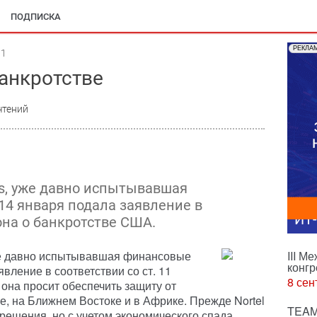
ПОДПИСКА
РЕКЛА
01
банкротстве
чтений
ks, уже давно испытывавшая
14 января подала заявление в
ИТ
кона о банкротстве США.
же давно испытывавшая финансовые
III М
конгр
вление в соответствии со ст. 11
8 сен
она просит обеспечить защиту от
е, на Ближнем Востоке и в Африке. Прежде Nortel
TEAM
решения, но с учетом экономического спада