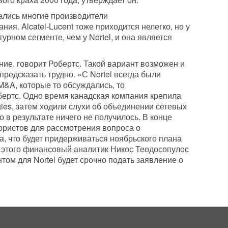
ались многие производители
ия. Alcatel-Lucent тоже приходится нелегко, но у
урном сегменте, чем у Nortel, и она является
ение, говорит Робертс. Такой вариант возможен и
, предсказать трудно. «С Nortel всегда были
M&A, которые то обсуждались, то
ертс. Одно время канадская компания крепила
ies, затем ходили слухи об объединении сетевых
но в результате ничего не получилось. В конце
 юристов для рассмотрения вопроса о
а, что будет придерживаться ноябрьского плана
 этого финансовый аналитик Никос Теодосопулос
том для Nortel будет срочно подать заявление о