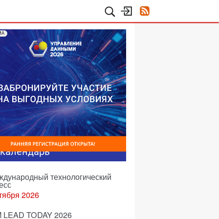
МА
-календарь
еждународный технологический
есс
тября 2026
 LEAD TODAY 2026