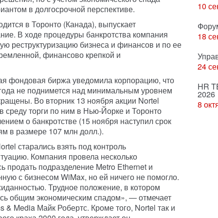
10 се
иантом в долгосрочной перспективе.
одится в Торонто (Канада), выпускает
Фору
ние. В ходе процедуры банкротства компания
18 се
ю реструктуризацию бизнеса и финансов и по ее
ремленной, финансово крепкой и
Упра
24 се
ая фондовая биржа уведомила корпорацию, что
HR T
лугода не поднимется над минимальным уровнем
2026
екращены. Во вторник 13 ноября акции Nortel
8 окт
 в среду торги по ним в Нью-Йорке и Торонто
ением о банкротстве (15 ноября наступил срок
ям в размере 107 млн долл.).
rtel старались взять под контроль
туацию. Компания провела несколько
 продать подразделение Metro Ethernet и
анную с бизнесом WiMax, но ей ничего не помогло.
жиданностью. Трудное положение, в котором
ось общим экономическим спадом», — отмечает
 & Media Майк Робертс. Кроме того, Nortel так и
ого краха 2000 года, утверждает он.