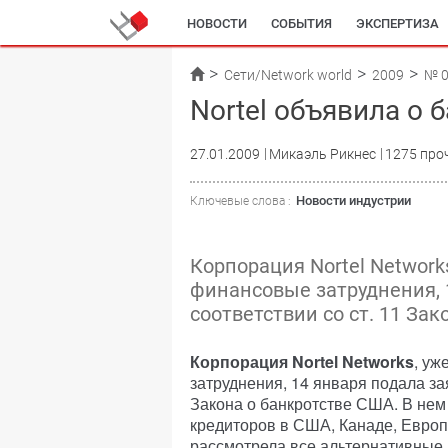
НОВОСТИ
СОБЫТИЯ
ЭКСПЕРТИЗА
Сети/Network world
2009
№ 
Nortel объявила о 
27.01.2009
Микаэль Рикнес
1275 про
Новости индустрии
Ключевые слова :
Корпорация Nortel Networ
финансовые затруднения, 
соответствии со ст. 11 За
Корпорация Nortel Networks
, у
затруднения, 14 января подала зая
Закона о банкротстве США. В нем 
кредиторов в США, Канаде, Европ
рассмотрела все альтернативные 