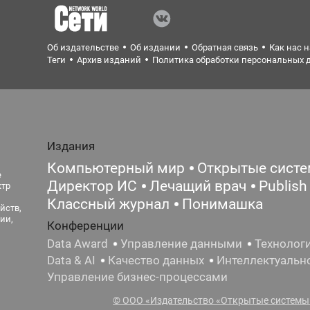
Об издательстве
Об издании
Обратная связь
Как нас 
Теги
Архив изданий
Политика обработки персональных 
Издания
Компьютерный мир
Открытые сист
е
Директор ИС
Лечащий врач
Publish
ктр
Классный журнал
Понимашка
йств,
ии,
Конференции
Data Award
Управление данными
Технолог
Data & AI
Качество данных
Интеллектуальн
Управление бизнес-процессами
© ООО «Издательство «Открытые системы»