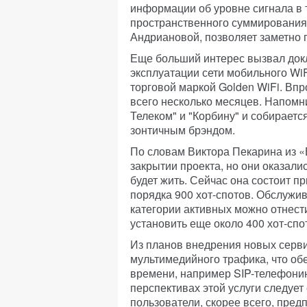
информации об уровне сигнала в 
пространственного суммирования 
Андриановой, позволяет заметно 
Еще больший интерес вызвал док
эксплуатации сети мобильного WiF
торговой маркой Golden WiFi. Впр
всего несколько месяцев. Напомн
Телеком" и "Корбину" и собираетс
зонтичным брэндом.
По словам Виктора Пекарина из «
закрытии проекта, но они оказали
будет жить. Сейчас она состоит пр
порядка 900 хот-спотов. Обслужив
категории активных можно отнести
установить еще около 400 хот-спо
Из планов внедрения новых серви
мультимедийного трафика, что об
времени, например SIP-телефонию
перспективах этой услуги следует 
пользователи, скорее всего, пре