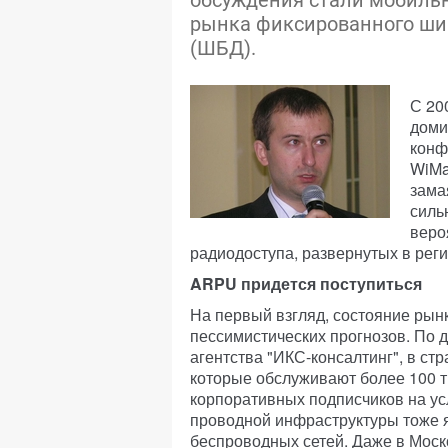
обсуждения стали мобиль
рынка фиксированного ши
(ШБД).
С 20
доми
конф
WiMa
зама
силь
веро
радиодоступа, развернутых в рег
ARPU придется поступиться
На первый взгляд, состояние рын
пессимистических прогнозов. По 
агентства "ИКС-консалтинг", в с
которые обслуживают более 100 ты
корпоративных подписчиков на услу
проводной инфраструктуры тоже 
беспроводных сетей. Даже в Моск