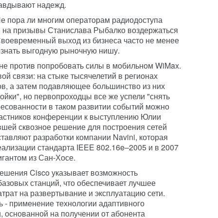
правдывают надежд.
 Не пора ли многим операторам радиодоступа
я на призывы Станислава Рыбалко воздержаться
. Своевременный выход из бизнеса часто не менее
ознать выгодную рыночную нишу.
не против попробовать силы в мобильном WiMax.
ой связи: на стыке тысячелетий в регионах
в, а затем подавляющее большинство из них
ойки", но первопроходцы все же успели "снять
есованности в таком развитии событий можно
астников конференции к выступлению Юлии
вшей сквозное решение для построения сетей
тавляют разработки компании Navini, которая
еализации стандарта IEEE 802.16e–2005 и в 2007
игантом из Сан-Хосе.
 решения Cisco указывает возможность
азовых станций, что обеспечивает лучшее
атрат на развертывание и эксплуатацию сети.
ь - применение технологии адаптивного
 основанной на получении от абонента