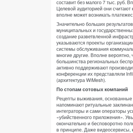
составит без малого 7 тыс. руб. 
Целевой аудиторией они считают к
вполне может возникать платежес
Значительно больших результато
муниципальных и государственных
создание разветвленной инфрастр
указываются проекты организации
системы обслуживания коммунальн
многие другие. Вполне вероятно, 
большинства региональных беспро
активно поддерживают производи
конференции их представляли Infi
(архитектура WiMesh).
По стопам сотовых компаний
Рецепты выживания, основанные 
напоминают ритуальные заклинани
интеграторы и сами операторы ус
«убийственного приложения». Увы,
окончательно и бесповоротно полю
в принципе. Даже видеосервисы, к