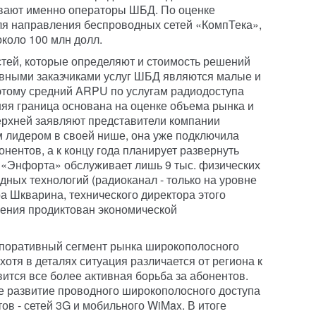
вают именно операторы ШБД. По оценке
ля направления беспроводных сетей «КомпТека»,
коло 100 млн долл.
стей, которые определяют и стоимость решений
овными заказчиками услуг ШБД являются малые и
этому средний ARPU по услугам радиодоступа
няя граница основана на оценке объема рынка и
верхней заявляют представители компании
 лидером в своей нише, она уже подключила
онентов, а к концу года планирует развернуть
: «Энфорта» обслуживает лишь 9 тыс. физических
дных технологий (радиоканал - только на уровне
а Шкварина, технического директора этого
шения продиктован экономической
рпоративный сегмент рынка широкополосного
хотя в деталях ситуация различается от региона к
вится все более активная борьба за абонентов.
е развитие проводного широкополосного доступа
ов - сетей 3G и мобильного WiMax. В итоге