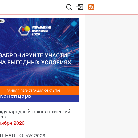
МА
-календарь
еждународный технологический
есс
тября 2026
 LEAD TODAY 2026