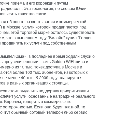
точке приема и его коррекции путем
радиоволн. Эта технология, по словам Юлии
повысить качество связи.
лад об опыте развертывания и коммерческой
i в Москве, услуги которой продвигаются под
очем, этой торговой марке осталось существовать
им, что в нынешнем году "Билайн" купил "Голден
я продвигать их услуги под собственным
ВымпелКома», в последнее время ходили слухи о
сь преувеличенными – сеть Golden WiFi жива и
имерно из 13 тыс. точек доступа в Москве и
аются более 100 тыс. абонентов, из которых к
 не менее 40 тыс. В 2009 году планируется
тов в разных организациях столицы.
сов стоит выделить поддержку приоритизации
еспечит услуги, основанные на трафике реального
. Впрочем, говорить о коммерческих
с осторожностью. Если она будет платной, то
дпочтут обычный сотовый телефон либо сервис