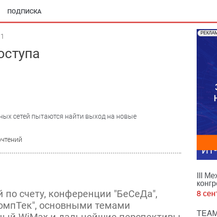
ПОДПИСКА
РЕКЛА
11
оступа
ых сетей пытаются найти выход на новые
очтений
ИТ
III М
конгр
8 сен
 по счету, конференции "БеСеДа",
омпТек", основными темами
TEAM