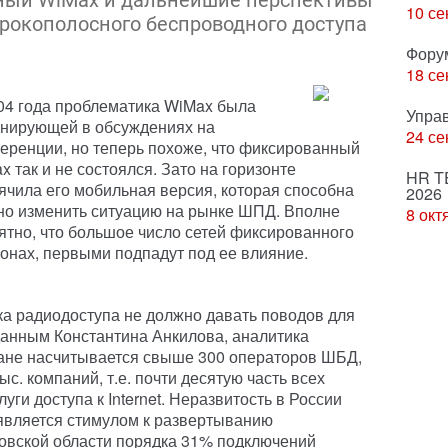
ный WiMax и дальнейшие перспективы
10 се
рокополосного беспроводного доступа
Фору
18 се
04 года проблематика WiMax была
Упра
нирующей в обсуждениях на
24 се
еренции, но теперь похоже, что фиксированный
x так и не состоялся. Зато на горизонте
HR T
ячила его мобильная версия, которая способна
2026
но изменить ситуацию на рынке ШПД. Вполне
8 окт
ятно, что большое число сетей фиксированного
ионах, первыми подпадут под ее влияние.
ка радиодоступа не должно давать поводов для
данным Константина Анкилова, аналитика
тране насчитывается свыше 300 операторов ШБД,
с. компаний, т.е. почти десятую часть всех
ги доступа к Internet. Неразвитость в России
является стимулом к развертыванию
овской области порядка 31% подключений