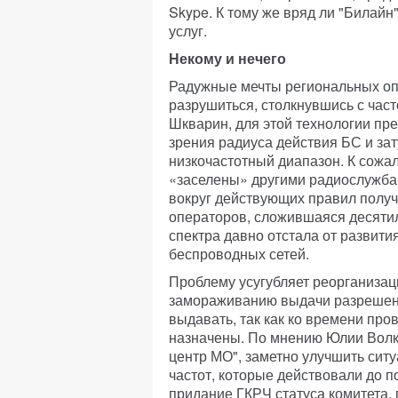
Skype. К тому же вряд ли "Билайн
услуг.
Некому и нечего
Радужные мечты региональных оп
разрушиться, столкнувшись с час
Шкварин, для этой технологии пред
зрения радиуса действия БС и за
низкочастотный диапазон. К сож
«заселены» другими радиослужбам
вокруг действующих правил полу
операторов, сложившаяся десятил
спектра давно отстала от развити
беспроводных сетей.
Проблему усугубляет реорганизац
замораживанию выдачи разрешени
выдавать, так как ко времени пр
назначены. По мнению Юлии Волк
центр МО", заметно улучшить сит
частот, которые действовали до п
придание ГКРЧ статуса комитета,