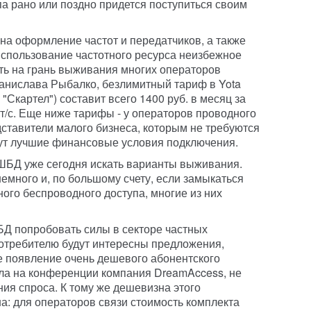
а рано или поздно придется поступиться своим
на оформление частот и передатчиков, а также
спользование частотного ресурса неизбежное
ть на грань выживания многих операторов
анислава Рыбалко, безлимитный тариф в Yota
"Скартел") составит всего 1400 руб. в месяц за
т/с. Еще ниже тарифы - у операторов проводного
дставители малого бизнеса, которым не требуются
рут лучшие финансовые условия подключения.
ШБД уже сегодня искать варианты выживания.
немного и, по большому счету, если замыкаться
ого беспроводного доступа, многие из них
Д попробовать силы в секторе частных
потребителю будут интересны предложения,
е появление очень дешевого абонентского
ла на конференции компания DreamAccess, не
ия спроса. К тому же дешевизна этого
а: для операторов связи стоимость комплекта