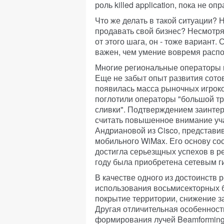
роль killed application, пока не о
Что же делать в такой ситуации?
продавать свой бизнес? Несмотр
от этого шага, он - тоже вариант
важен, чем умение вовремя расп
Многие региональные операторы 
Еще не забыт опыт развития сотов
появилась масса рыночных игроко
поглотили операторы "большой тр
сливки". Подтверждением заинтер
считать повышенное внимание уч
Андриановой из Cisco, представи
мобильного WiMax. Его основу сос
достигла серьезщных успехов в р
году была приобретена сетевым г
В качестве одного из достоинств
использования восьмисекторных б
покрытие территории, снижение з
Другая отличительная особенност
формирования лучей Beamforming,