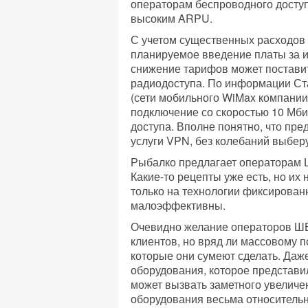
операторам беспроводного доступ
высоким ARPU.
С учетом существенных расходов 
планируемое введение платы за и
снижение тарифов может постави
радиодоступа. По информации Ст
(сети мобильного WiMax компании 
подключение со скоростью 10 Мби
доступа. Вполне понятно, что пре
услуги VPN, без колебаний выбе
Рыбалко предлагает операторам 
Какие-то рецепты уже есть, но их 
только на технологии фиксированн
малоэффективны.
Очевидно желание операторов ШБ
клиентов, но вряд ли массовому 
которые они сумеют сделать. Даж
оборудования, которое представи
может вызвать заметного увеличен
оборудования весьма относительн