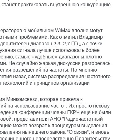
" станет практиковать внутреннюю конкуренцию
ераторов о мобильном WiMax вполне могут
тотными проблемами. Как отметил Владимир
почтителен диапазон 2,3–2,7 ГГц, а с точки
тухания сигнала лучше использовать более
алению, самые «удобные» диапазоны плотно
и. Не случайно жаркая дискуссия разгорелась
чения разрешений на частоты. По мнению
етия назад система распределения частотного
я технологий и принципов организации
ия Минкомсвязи, которая привела к
й на использование частот. Их просто некому
оведения конференции члены ГКРЧ еще не были
овой, представителя АНО "Радиочастотный
уацию может возврат к процедурам выделения
оявления нынешнего закона "О связи", и вновь
 подчиненного непосредственно Правительству