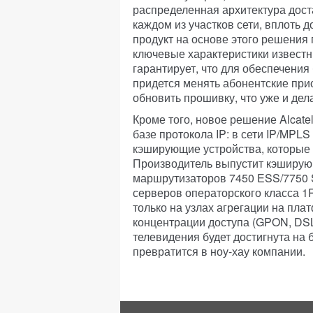
распределенная архитектура дост
каждом из участков сети, вплоть 
продукт на основе этого решения 
ключевые характеристики известн
гарантирует, что для обеспечени
придется менять абонентские прис
обновить прошивку, что уже и де
Кроме того, новое решение Alcate
базе протокола IP: в сети IP/MPL
кэширующие устройства, которые н
Производитель выпустит кэширующ
маршрутизаторов 7450 ESS/7750 SR
серверов операторского класса 1
только на узлах агрегации на пла
концентрации доступа (GPON, DSL
телевидения будет достигнута на
превратится в ноу-хау компании.