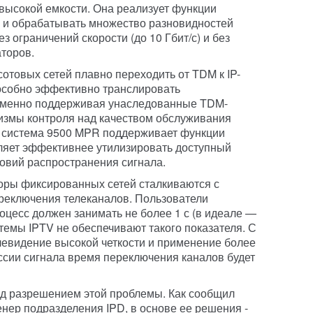
высокой емкости. Она реализует функции
ь и обрабатывать множество разновидностей
з ограничений скорости (до 10 Гбит/с) и без
торов.
отовых сетей плавно переходить от TDM к IP-
особно эффективно транслировать
еменно поддерживая унаследованные TDM-
измы контроля над качеством обслуживания
я система 9500 MPR поддерживает функции
ляет эффективнее утилизировать доступный
ловий распространения сигнала.
оры фиксированных сетей сталкиваются с
реключения телеканалов. Пользователи
оцесс должен занимать не более 1 с (в идеале —
темы IPTV не обеспечивают такого показателя. С
левидение высокой четкости и применение более
сии сигнала время переключения каналов будет
над разрешением этой проблемы. Как сообщил
нер подразделения IPD, в основе ее решения -