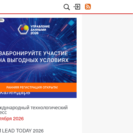
МА
-календарь
еждународный технологический
есс
тября 2026
 LEAD TODAY 2026