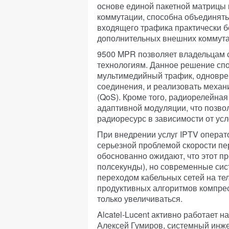
основе единой пакетной матрицы 
коммутации, способна объединят
входящего трафика практически бе
дополнительных внешних коммута
9500 MPR позволяет владельцам с
технологиям. Данное решение сп
мультимедийный трафик, одновр
соединения, и реализовать механ
(QoS). Кроме того, радиорелейна
адаптивной модуляции, что позво
радиоресурс в зависимости от ус
При внедрении услуг IPTV операт
серьезной проблемой скорости пе
обоснованно ожидают, что этот пр
полсекунды), но современные сис
переходом кабельных сетей на те
продуктивных алгоритмов компрес
только увеличиваться.
Alcatel-Lucent активно работает 
Алексей Гумиров, системный инже