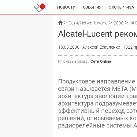
НОВОСТИ
СОБЫТИЯ
ЭКСПЕРТИЗА
Сети/Network world
2008
№ 
Alcatel-Lucent реко
15.05.2008
Алексей Есауленко
1522 п
Сети Online
Ключевые слова :
Продуктовое направление A
связи называется META (Mobi
архитектура эволюции тра
архитектура подразумева
эффективный переход сотов
решений, описываемых ко
радиорелейные системы Al