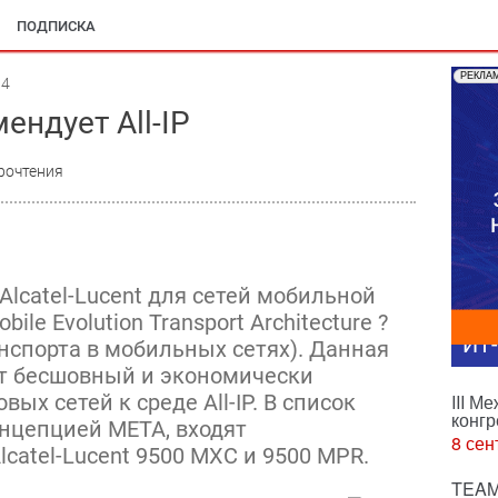
ПОДПИСКА
РЕКЛА
04
мендует All-IP
рочтения
lcatel-Lucent для сетей мобильной
le Evolution Transport Architecture ?
ИТ
нспорта в мобильных сетях). Данная
ет бесшовный и экономически
ых сетей к среде All-IP. В список
III М
конгр
нцепцией META, входят
8 сен
catel-Lucent 9500 MXC и 9500 MPR.
TEAM