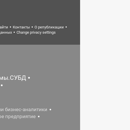
найти
Контакты
О републикации
данных
Change privacy settings
емы.СУБД
ии бизнес-аналитики
ое предприятие