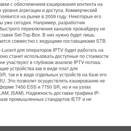
авки с обеспечением кэширования контента на
до уровня агрегации и доступа. Коммерческий
появится на рынке в 2009 году. Некоторые его
ы уже сегодня. Например, разработчик
я быстрого переключения каналов провайдеру не
тавки Set-Top-Box. В них нужно будет лишь
лается совместно с ведущими поставщиками STB.
l-Lucent для операторов IPTV будет работать на
S оно станет использовать доступные по стоимости
е участвуют в глубоком анализе IPTV-потока.
ие устройства как в виде плат для
, так и в виде отдельных устройств на базе его
RU. Это позволит осуществлять кэширование не
тформе 7450 ESS и 7750 SR, но и на узлах
AM, ISAM). Надежность доставки трафика IP-
 базе промышленных стандартов IETF и не