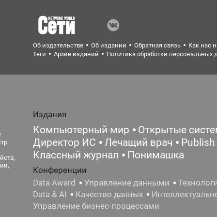
Об издательстве
Об издании
Обратная связь
Как нас 
Теги
Архив изданий
Политика обработки персональных 
Издания
Компьютерный мир
Открытые сист
е
Директор ИС
Лечащий врач
Publish
ктр
Классный журнал
Понимашка
йств,
ии,
Конференции
Data Award
Управление данными
Технолог
Data & AI
Качество данных
Интеллектуальн
Управление бизнес-процессами