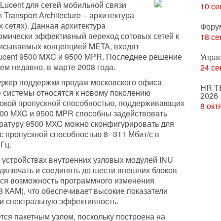
Lucent для сетей мобильной связи
10 се
Transport Architecture – архитектура
 сетях). Данная архитектура
Фору
омически эффективный переход сотовых сетей к
18 се
описываемых концепцией META, входят
Lucent 9500 MXC и 9500 MPR. Последнее решение
Упра
ем недавно, в марте 2008 года.
24 се
еджер поддержки продаж московского офиса
HR T
е системы относятся к новому поколению
2026
окой пропускной способностью, поддерживающих
8 окт
500 MXC и 9500 MPR способны задействовать
аратуру 9500 MXC можно сконфигурировать для
 пропускной способностью 8--311 Мбит/с в
Гц.
 устройствах внутренних узловых модулей INU
 подключать и соединять до шести внешних блоков
тся возможность программного изменения
8 КАМ), что обеспечивает высокие показатели
 и спектральную эффективность.
тся пакетным узлом, поскольку построена на