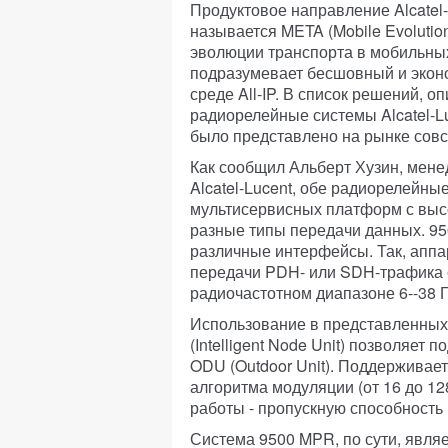
Продуктовое направление Alcatel-
называется META (Mobile Evolution 
эволюции транспорта в мобильных
подразумевает бесшовный и экон
среде All-IP. В список решений, 
радиорелейные системы Alcatel-
было представлено на рынке совс
Как сообщил Альберт Хузин, мен
Alcatel-Lucent, обе радиорелейны
мультисервисных платформ с выс
разные типы передачи данных. 9
различные интерфейсы. Так, апп
передачи PDH- или SDH-трафика с
радиочастотном диапазоне 6--38 Г
Использование в представленных
(Intelligent Node Unit) позволяет
ODU (Outdoor Unit). Поддерживае
алгоритма модуляции (от 16 до 12
работы - пропускную способность
Система 9500 MPR, по сути, являе