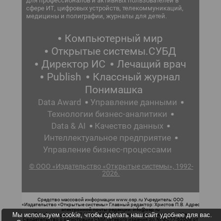
для профессионалов и активных пользователей в
сфере ИТ, цифровых устройств, телекоммуникаций,
медицины и полиграфии, журналы для детей.
Компьютерный мир
Открытые системы.СУБД
Директор ИС
Лечащий врач
Publish
Классный журнал
Понимашка
Data Award
Управление данными
Технологии бизнес-аналитики
Data & AI
Качество данных
Интеллектуальное предприятие
Управление бизнес-процессами
© ООО «Издательство «Открытые системы», 1992-
2026.
Средство массовой информации www.osp.ru Учредитель: ООО
«Издательство «Открытые системы» Главный редактор: Христов П.В. Адрес
электронной почты редакции: info@osp.ru
Мы используем cookie, чтобы сделать наш сайт удобнее для вас.
Телефон редакции: 7 (499) 703-18-54 Возрастная маркировка: 12+
Свидетельство о регистрации СМИ сетевого издания Эл.№ ФС77-62008 от