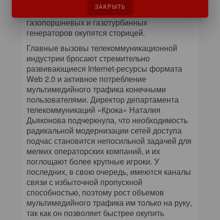
компании надеются, что уже вскоре усилия
ЗАКРЫТЬ
по продвижению энергоцентров на базе
газопоршневых и газотурбинных
генераторов окупятся сторицей.
Главные вызовы телекоммуникационной
индустрии бросают стремительно
развивающиеся Internet-ресурсы формата
Web 2.0 и активное потребление
мультимедийного трафика конечными
пользователями. Директор департамента
телекоммуникаций «Крока» Наталия
Дьяконова подчеркнула, что необходимость
радикальной модернизации сетей доступа
подчас становится непосильной задачей для
мелких операторских компаний, и их
поглощают более крупные игроки. У
последних, в свою очередь, имеются каналы
связи с избыточной пропускной
способностью, поэтому рост объемов
мультимедийного трафика им только на руку,
так как он позволяет быстрее окупить