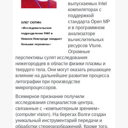
выпускаемых Intel
компиляторах с
поддержкой
стандарта Open МР
ОЛЕГ СЮТИН:
и в программном
«Исследовательское
анализаторе
подразделение Intel в
вычислительных
Нижнем Новгороде ожидают
большие перемены»
ресурсов Vtune.
Огромные
перспективы сулят исследования
нижегородцев в области физики плазмы и
твердого тела. Они могут оказать решающее
влияние на дальнейшее развитие процесса
литографии при производстве
микропроцессоров.
Всемирное признание получили
исследования специалистов центра,
связанные с «компьютерным зрением»
(computer vision). На берегах Волги создан
уникальный инструментарий передачи и
обработки стереоизображений. Кроме того,