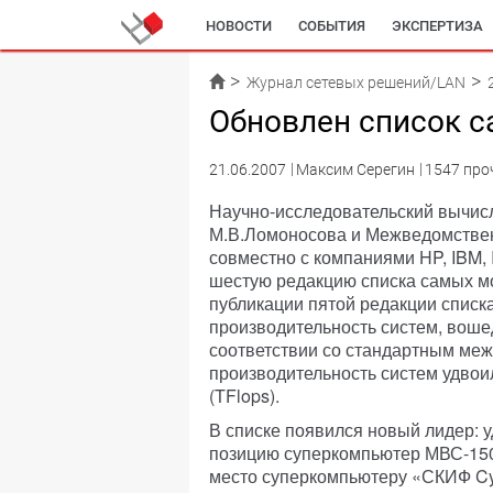
НОВОСТИ
СОБЫТИЯ
ЭКСПЕРТИЗА
Журнал сетевых решений/LAN
Обновлен список 
21.06.2007
Максим Серегин
1547 про
Научно-исследовательский вычис
М.В.Ломоносова и Межведомств
совместно с компаниями HP, IBM,
шестую редакцию списка самых м
публикации пятой редакции списка
производительность систем, воше
соответствии со стандартным ме
производительность систем удвоил
(TFlops).
В списке появился новый лидер: 
позицию суперкомпьютер МВС-150
место суперкомпьютеру «СКИФ Cy