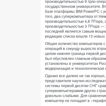
производительностью 9 трлн опер
государственном университете. 
базе платформы IBM PowerPC с ре
того, два суперкомпьютера от He
производительностью 4,8 TFlops, 
производительностью 3 TFlops — з
последний является самым мощны
редакцию списка вошли 13 новых с
Общее количество компьютеров с
операций в секунду выросло втрое
целом нижняя граница первой деся
был обусловлен главным образом 
установлены в университетах Рос
модернизация и технологическая 
Однако все далеко не так хорошо
представителя научно-исследоват
системы первой десятки СНГ сра
суперкомпьютерамии других стран
довольно слабыми. Для сравнения
компьютер не попадает в «терафл