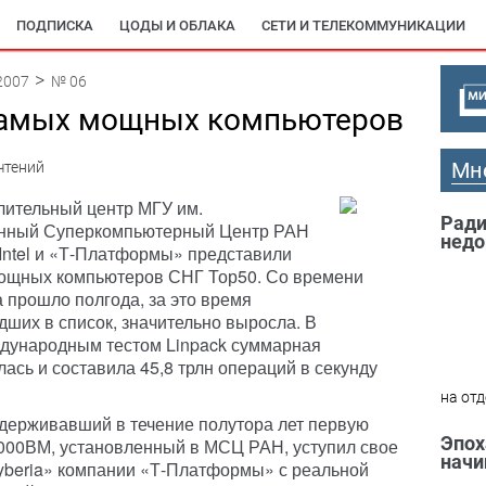
ПОДПИСКА
ЦОДЫ И ОБЛАКА
СЕТИ И ТЕЛЕКОММУНИКАЦИИ
2007
№ 06
самых мощных компьютеров
Мн
чтений
лительный центр МГУ им.
Ради
енный Суперкомпьютерный Центр РАН
недо
 Intel и «Т-Платформы» представили
ощных компьютеров СНГ Тор50. Со времени
 прошло полгода, за это время
дших в список, значительно выросла. В
ждународным тестом Linpack суммарная
ась и составила 45,8 трлн операций в секунду
на отд
удерживавший в течение полутора лет первую
Эпох
00ВМ, установленный в МСЦ РАН, уступил свое
начи
beria» компании «Т-Платформы» с реальной