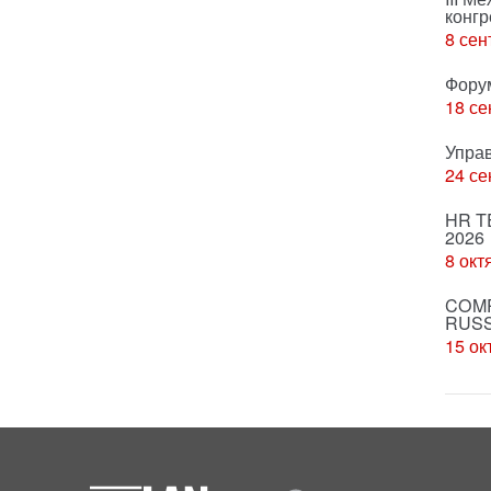
конгр
8 сен
Фору
18 се
Упра
24 се
HR T
2026
8 окт
COMP
RUSS
15 ок