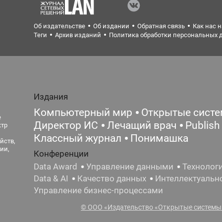
Об издательстве
Об издании
Обратная связь
Как нас 
Теги
Архив изданий
Политика обработки персональных 
Издания
Компьютерный мир
Открытые сист
е
Директор ИС
Лечащий врач
Publish
ктр
Классный журнал
Понимашка
йств,
ии,
Конференции
Data Award
Управление данными
Технолог
Data & AI
Качество данных
Интеллектуальн
Управление бизнес-процессами
© ООО «Издательство «Открытые системы»