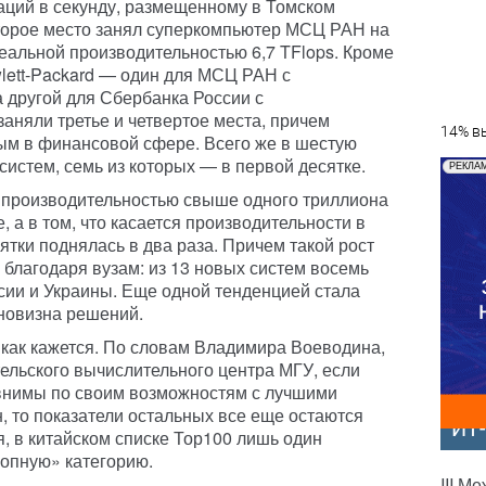
аций в секунду, размещенному в Томском
Второе место занял суперкомпьютер МСЦ РАН на
альной производительностью 6,7 TFlops. Кроме
wlett-Packard — один для МСЦ РАН с
а другой для Сбербанка России с
аняли третье и четвертое места, причем
14% вы
м в финансовой сфере. Всего же в шестую
истем, семь из которых — в первой десятке.
РЕКЛА
 производительностью свыше одного триллиона
, а в том, что касается производительности в
тки поднялась в два раза. Причем такой рост
благодаря вузам: из 13 новых систем восемь
сии и Украины. Еще одной тенденцией стала
новизна решений.
, как кажется. По словам Владимира Воеводина,
ельского вычислительного центра МГУ, если
внимы по своим возможностям с лучшими
, то показатели остальных все еще остаются
ИТ
, в китайском списке Тор100 лишь один
опную» категорию.
III М